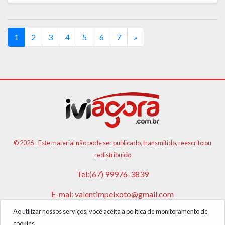
(current)
1
2
3
4
5
6
7
»
© 2026 - Este material não pode ser publicado, transmitido, reescrito ou
redistribuído
Tel:(67) 99976-3839
E-mai:
valentimpeixoto@gmail.com
Ao utilizar nossos serviços, você aceita a política de monitoramento de
VPA AGENCIA DE PUBLICIDADES E NOTICIAS LTDA
cookies.