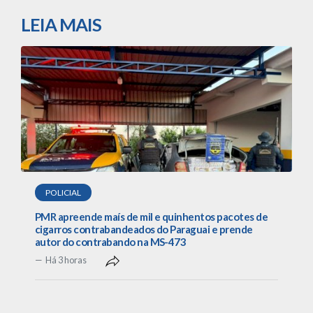
LEIA MAIS
POLICIAL
PMR apreende maís de mil e quinhentos pacotes de
cigarros contrabandeados do Paraguai e prende
autor do contrabando na MS-473
Há 3 horas