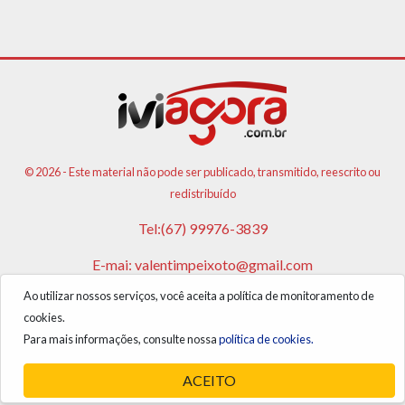
© 2026 - Este material não pode ser publicado, transmitido, reescrito ou
redistribuído
Tel:(67) 99976-3839
E-mai:
valentimpeixoto@gmail.com
Ao utilizar nossos serviços, você aceita a política de monitoramento de
VPA AGENCIA DE PUBLICIDADES E NOTICIAS LTDA
cookies.
CNPJ: 17.981.108/0001-05
Para mais informações, consulte nossa
política de cookies.
ACEITO