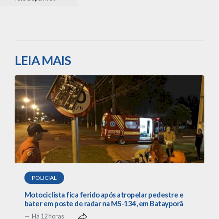
LEIA MAIS
POLICIAL
Motociclista fica ferido após atropelar pedestre e
bater em poste de radar na MS-134, em Batayporã
Há 12 horas