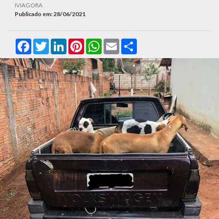
IVIAGORA
Publicado em: 28/06/2021
Facebook
Twitter
LinkedIn
Pinterest
WhatsApp
Email
Compartilhar