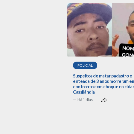
POLICIAL
Suspeitos de matar padastro e
enteada de 3 anos morreram e
confronto com choque na cida
Cassilândia
Há 1 dias