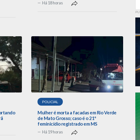
Há 18 horas
PU
POLICIAL
portando
Mulher é morta a facadas em Rio Verde
rã
de Mato Grosso; caso é o 21º
feminicídio registrado em MS
Há 19 horas