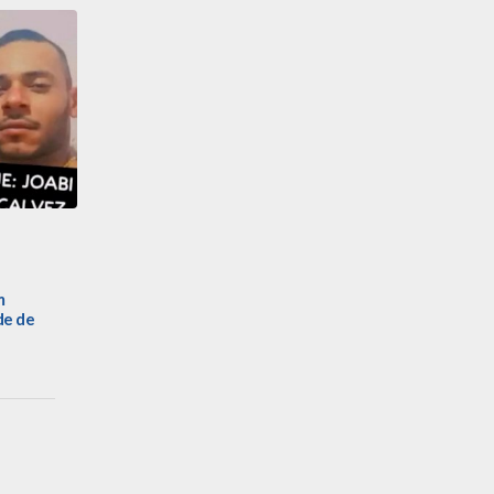
m
de de