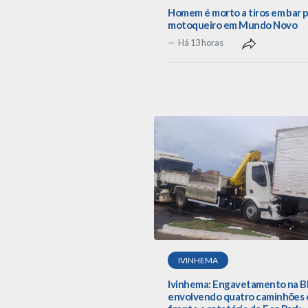
Homem é morto a tiros em bar 
motoqueiro em Mundo Novo
Há 13 horas
IVINHEMA
Ivinhema: Engavetamento na B
envolvendo quatro caminhões