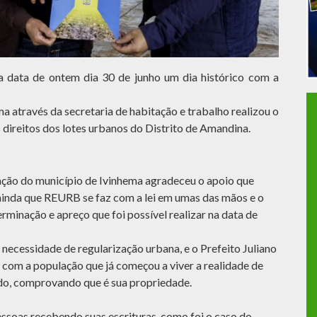
a data de ontem dia 30 de junho um dia histórico com a
ma através da secretaria de habitação e trabalho realizou o
direitos dos lotes urbanos do Distrito de Amandina.
ação do município de Ivinhema agradeceu o apoio que
inda que REURB se faz com a lei em umas das mãos e o
rminação e apreço que foi possível realizar na data de
necessidade de regularização urbana, e o Prefeito Juliano
com a população que já começou a viver a realidade de
do, comprovando que é sua propriedade.
essoas recebendo suas escrituras, como foi o caso do