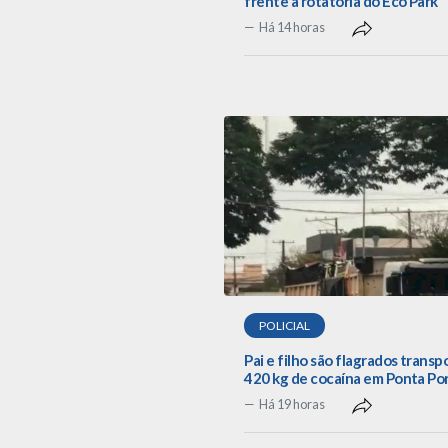
frente a rotatória do Eco Park
Há 14 horas
POLICIAL
Pai e filho são flagrados trans
420 kg de cocaína em Ponta Po
Há 19 horas