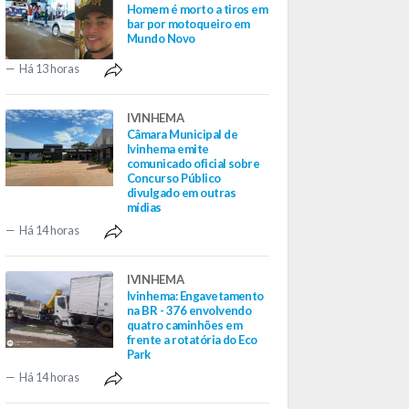
Homem é morto a tiros em
bar por motoqueiro em
Mundo Novo
Há 13 horas
IVINHEMA
Câmara Municipal de
Ivinhema emite
comunicado oficial sobre
Concurso Público
divulgado em outras
mídias
Há 14 horas
IVINHEMA
Ivinhema: Engavetamento
na BR - 376 envolvendo
quatro caminhões em
frente a rotatória do Eco
Park
Há 14 horas