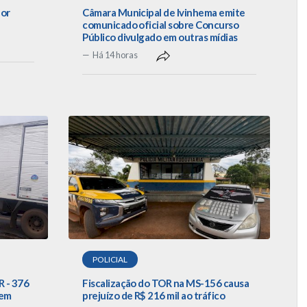
por
Câmara Municipal de Ivinhema emite
comunicado oficial sobre Concurso
Público divulgado em outras mídias
Há 14 horas
POLICIAL
R - 376
Fiscalização do TOR na MS-156 causa
 em
prejuízo de R$ 216 mil ao tráfico