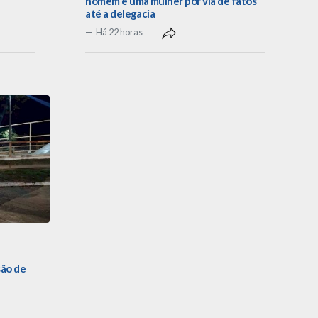
homem e uma mulher por via de fatos
até a delegacia
Há 22 horas
são de