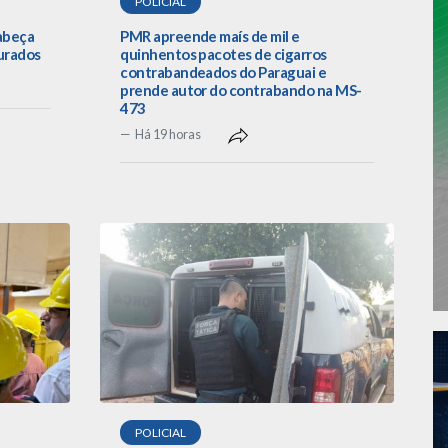
POLICIAL
cabeça
PMR apreende maís de mil e
urados
quinhentos pacotes de cigarros
contrabandeados do Paraguai e
prende autor do contrabando na MS-
473
Há 19 horas
POLICIAL