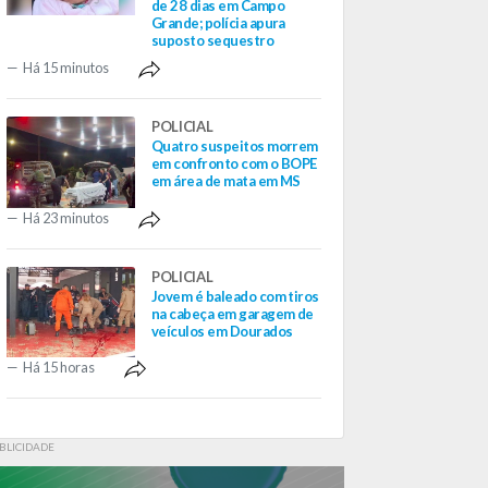
de 28 dias em Campo
Grande; polícia apura
suposto sequestro
Há 15 minutos
POLICIAL
Quatro suspeitos morrem
em confronto com o BOPE
em área de mata em MS
Há 23 minutos
POLICIAL
Jovem é baleado com tiros
na cabeça em garagem de
veículos em Dourados
Há 15 horas
BLICIDADE