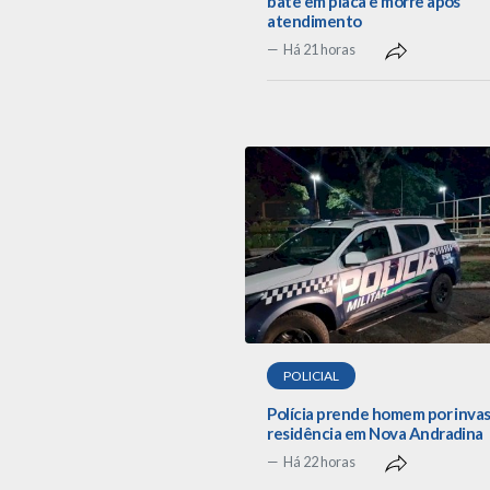
bate em placa e morre após
atendimento
Há 21 horas
POLICIAL
Polícia prende homem por inva
residência em Nova Andradina
Há 22 horas