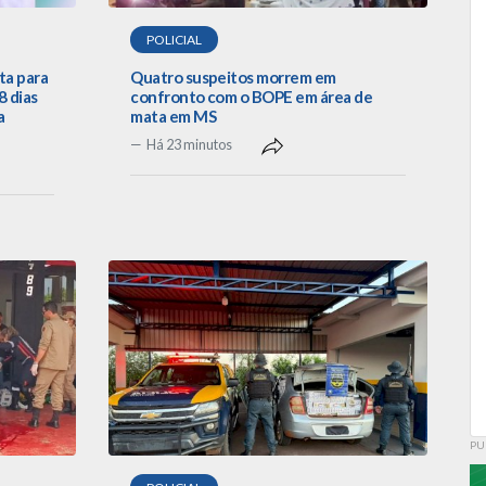
POLICIAL
ta para
Quatro suspeitos morrem em
 dias
confronto com o BOPE em área de
a
mata em MS
Há 23 minutos
PU