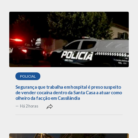
POLICIAL
Segurança que trabalha em hospital é preso suspeito
de vender cocaína dentro da Santa Casa a atuar como
olheiro da facção em Cassilândia
Há 2 horas