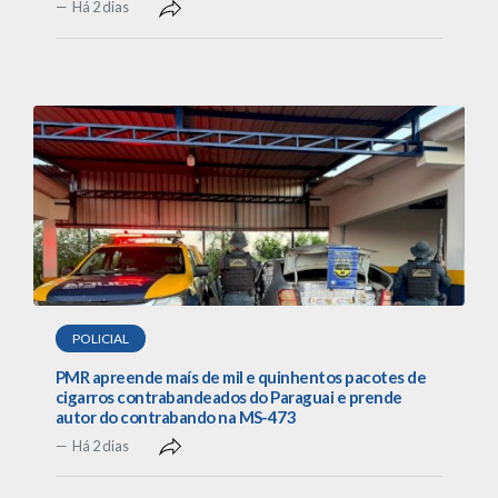
Há 2 dias
POLICIAL
PMR apreende maís de mil e quinhentos pacotes de
cigarros contrabandeados do Paraguai e prende
autor do contrabando na MS-473
Há 2 dias