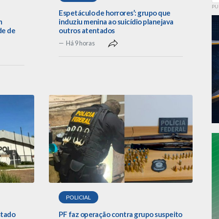
PU
Espetáculo de horrores’: grupo que
m
induziu menina ao suicídio planejava
de de
outros atentados
Há 9 horas
POLICIAL
stado
PF faz operação contra grupo suspeito