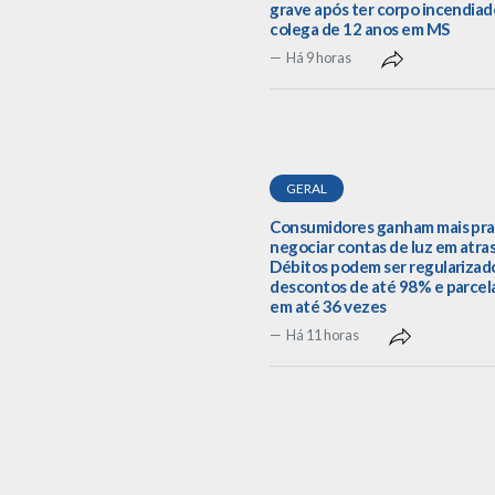
grave após ter corpo incendiad
colega de 12 anos em MS
Há 9 horas
GERAL
Consumidores ganham mais pra
negociar contas de luz em atra
Débitos podem ser regularizad
descontos de até 98% e parce
em até 36 vezes
Há 11 horas