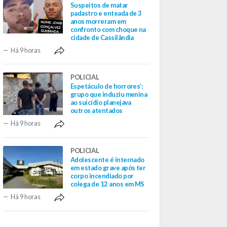
Suspeitos de matar
padastro e enteada de 3
anos morreram em
confronto com choque na
cidade de Cassilândia
Há 9 horas
POLICIAL
Espetáculo de horrores’:
grupo que induziu menina
ao suicídio planejava
outros atentados
Há 9 horas
POLICIAL
Adolescente é internado
em estado grave após ter
corpo incendiado por
colega de 12 anos em MS
Há 9 horas