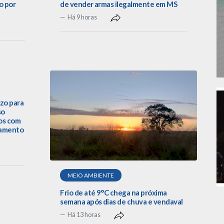
o por
de vender armas ilegalmente em MS
Há 9 horas
zo para
so
os com
lamento
MEIO AMBIENTE
Frio de até 9°C chega na próxima
semana após dias de chuva e vendaval
Há 13 horas