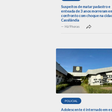
Suspeitos de matar padastro e
enteada de 3 anos morreram e
confronto com choque na cida
Cassilândia
Há 9 horas
POLICIAL
Adolescente é internado em e