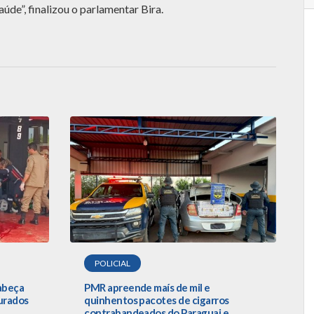
aúde”, finalizou o parlamentar Bira.
POLICIAL
cabeça
PMR apreende maís de mil e
urados
quinhentos pacotes de cigarros
contrabandeados do Paraguai e