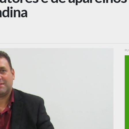
dina
PU