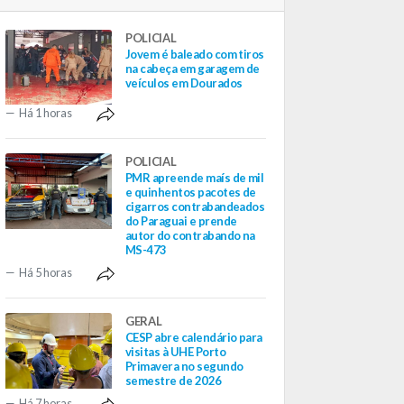
POLICIAL
Jovem é baleado com tiros
na cabeça em garagem de
veículos em Dourados
Há 1 horas
POLICIAL
PMR apreende maís de mil
e quinhentos pacotes de
cigarros contrabandeados
do Paraguai e prende
autor do contrabando na
MS-473
Há 5 horas
GERAL
CESP abre calendário para
visitas à UHE Porto
Primavera no segundo
semestre de 2026
Há 7 horas