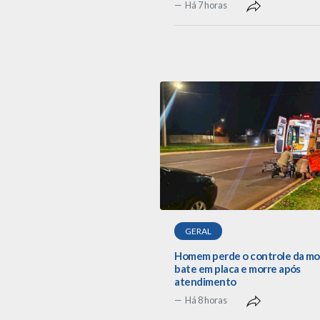
Há 7 horas
GERAL
Homem perde o controle da mo
bate em placa e morre após
atendimento
Há 8 horas