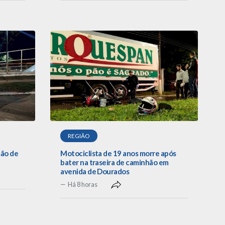
REGIÃO
são de
Motociclista de 19 anos morre após
bater na traseira de caminhão em
avenida de Dourados
Há 8 horas