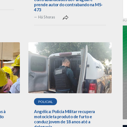
prende autor do contrabando na MS-
473
Há 5 horas
PU
POLICIAL
as à
Angélica: Polícia Militar recupera
do
motocicleta produto de furto e
conduz jovem de 18 anos até a
delegacia