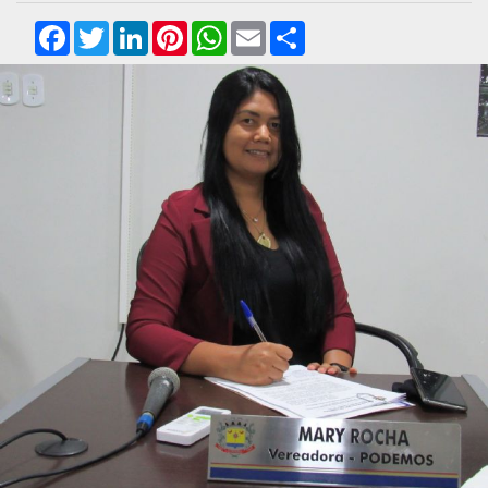
Facebook
Twitter
LinkedIn
Pinterest
WhatsApp
Email
Compartilhar