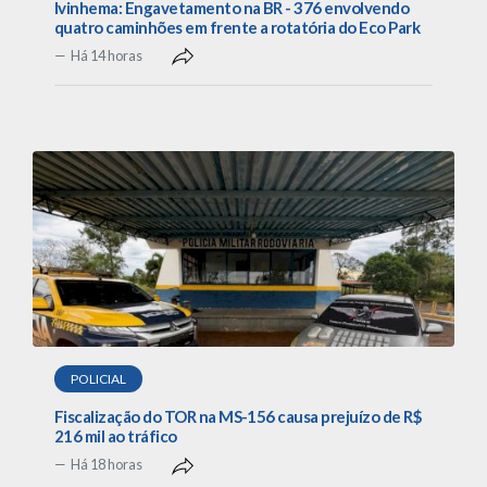
Ivinhema: Engavetamento na BR - 376 envolvendo
quatro caminhões em frente a rotatória do Eco Park
Há 14 horas
POLICIAL
Fiscalização do TOR na MS-156 causa prejuízo de R$
216 mil ao tráfico
Há 18 horas