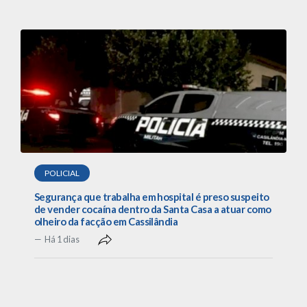
POLICIAL
Segurança que trabalha em hospital é preso suspeito
de vender cocaína dentro da Santa Casa a atuar como
olheiro da facção em Cassilândia
Há 1 dias