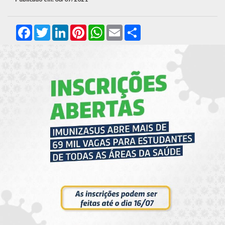
Facebook
Twitter
LinkedIn
Pinterest
WhatsApp
Email
Compartilhar