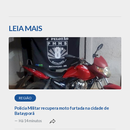
LEIA MAIS
REGIÃO
Polícia Militar recupera moto furtada na cidade de
Batayporã
Há 14 minutos