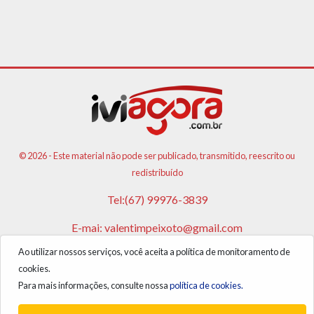
© 2026 - Este material não pode ser publicado, transmitido, reescrito ou
redistribuído
Tel:(67) 99976-3839
E-mai:
valentimpeixoto@gmail.com
Ao utilizar nossos serviços, você aceita a política de monitoramento de
VPA AGENCIA DE PUBLICIDADES E NOTICIAS LTDA
cookies.
CNPJ: 17.981.108/0001-05
Para mais informações, consulte nossa
política de cookies.