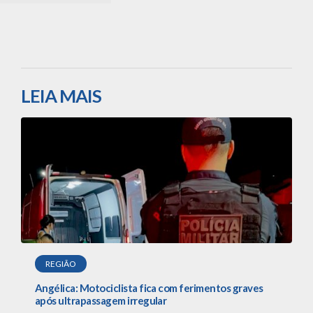
LEIA MAIS
REGIÃO
Angélica: Motociclista fica com ferimentos graves
após ultrapassagem irregular