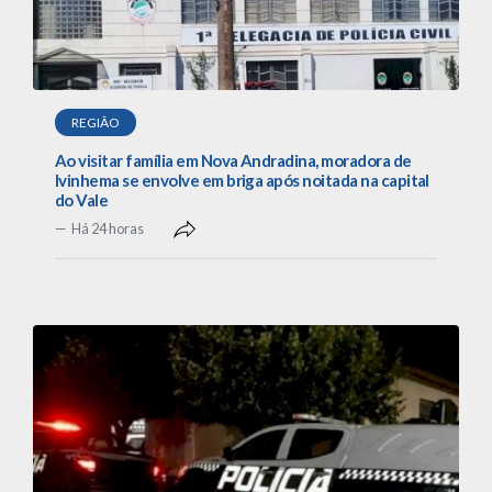
REGIÃO
Ao visitar família em Nova Andradina, moradora de
Ivinhema se envolve em briga após noitada na capital
do Vale
Há 24 horas