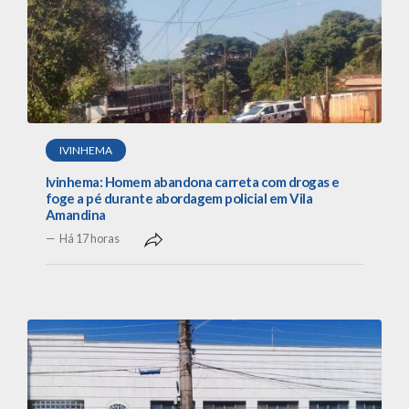
IVINHEMA
Ivinhema: Homem abandona carreta com drogas e
foge a pé durante abordagem policial em Vila
Amandina
Há 17 horas