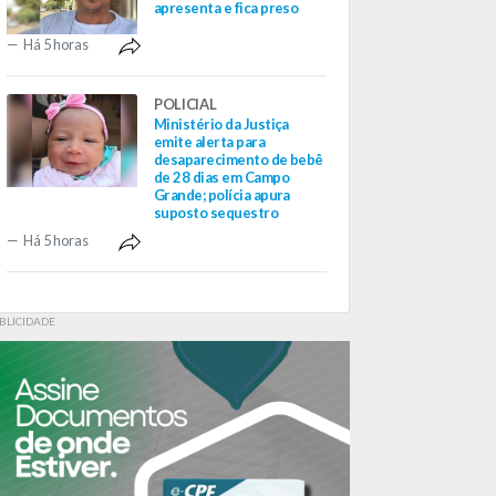
apresenta e fica preso
Há 5 horas
POLICIAL
Ministério da Justiça
emite alerta para
desaparecimento de bebê
de 28 dias em Campo
Grande; polícia apura
suposto sequestro
Há 5 horas
BLICIDADE