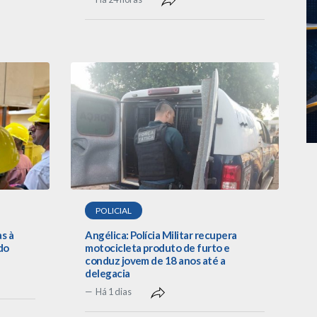
POLICIAL
as à
Angélica: Polícia Militar recupera
do
motocicleta produto de furto e
conduz jovem de 18 anos até a
delegacia
Há 1 dias