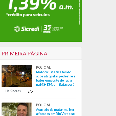
PRIMEIRA PÁGINA
POLICIAL
Motociclista fica ferido
após atropelar pedestre e
bater em poste de radar
na MS-134, em Batayporã
Há 5 horas
POLICIAL
Acusado de matar mulher
a facadas em Rio Verde se