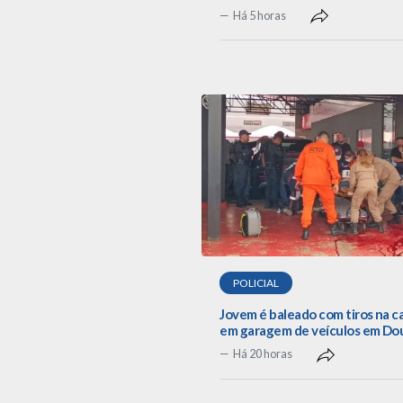
Há 5 horas
POLICIAL
Jovem é baleado com tiros na 
em garagem de veículos em Do
Há 20 horas