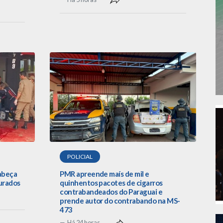
POLICIAL
cabeça
PMR apreende maís de mil e
urados
quinhentos pacotes de cigarros
contrabandeados do Paraguai e
prende autor do contrabando na MS-
473
Há 24 horas