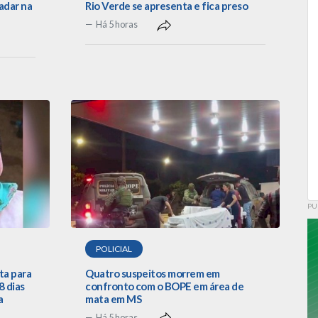
adar na
Rio Verde se apresenta e fica preso
Há 5 horas
PU
POLICIAL
ta para
Quatro suspeitos morrem em
 dias
confronto com o BOPE em área de
a
mata em MS
Há 5 horas