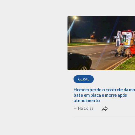
GERAL
Homem perde o controle da mo
bate em placa e morre após
atendimento
Há 1 dias