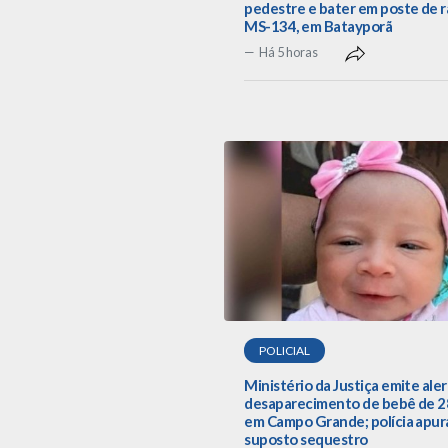
pedestre e bater em poste de r
MS-134, em Batayporã
Há 5 horas
POLICIAL
Ministério da Justiça emite aler
desaparecimento de bebê de 28
em Campo Grande; polícia apur
suposto sequestro