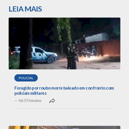
LEIA MAIS
POLICIAL
Foragido por roubo morre baleado em confronto com
policiais militares
Há 57 minutos