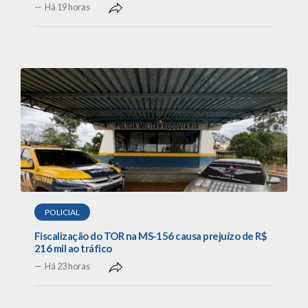
Há 19 horas
POLICIAL
Fiscalização do TOR na MS-156 causa prejuízo de R$
216 mil ao tráfico
Há 23 horas