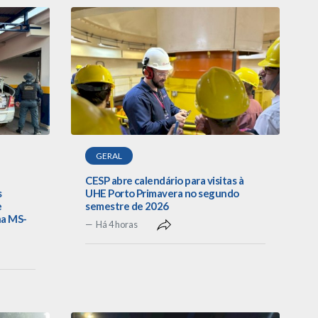
GERAL
CESP abre calendário para visitas à
s
UHE Porto Primavera no segundo
e
semestre de 2026
na MS-
Há 4 horas