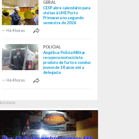
GERAL
CESP abre calendário para
visitas à UHE Porto
Primavera no segundo
semestre de 2026
Há 4 horas
POLICIAL
Angélica: Polícia Militar
recupera motocicleta
produto de furto e conduz
jovem de 18 anos até a
delegacia
Há 4 horas
BLICIDADE