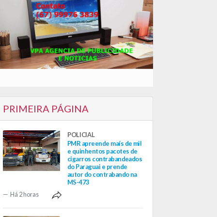
PRIMEIRA PÁGINA
POLICIAL
PMR apreende maís de mil
e quinhentos pacotes de
cigarros contrabandeados
do Paraguai e prende
autor do contrabando na
MS-473
Há 2 horas