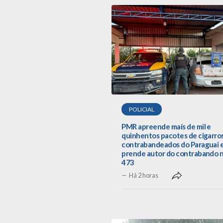
POLICIAL
PMR apreende maís de mil e
quinhentos pacotes de cigarro
contrabandeados do Paraguai 
prende autor do contrabando 
473
Há 2 horas