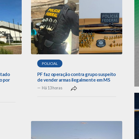
POLICIAL
stado
PF faz operação contra grupo suspeito
o por
de vender armas ilegalmente em MS
Há 13 horas