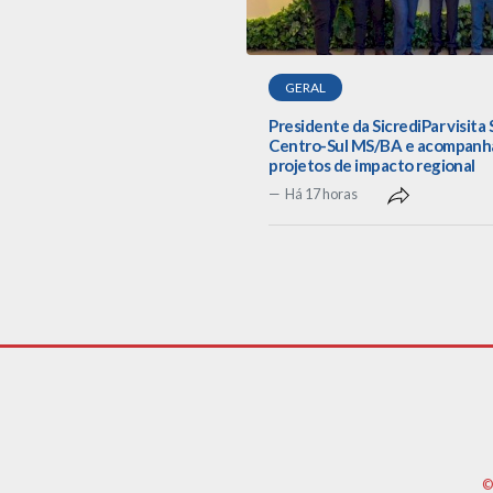
GERAL
Presidente da SicrediPar visita 
Centro-Sul MS/BA e acompanh
projetos de impacto regional
Há 17 horas
©