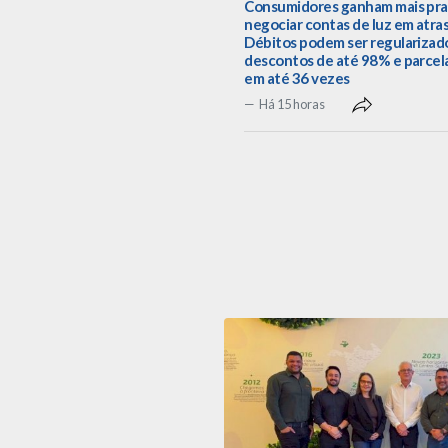
Consumidores ganham mais pra
negociar contas de luz em atra
Débitos podem ser regularizad
descontos de até 98% e parce
em até 36 vezes
Há 15 horas