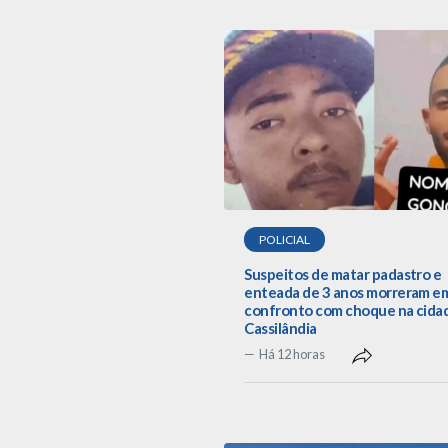
POLICIAL
Suspeitos de matar padastro e
enteada de 3 anos morreram e
confronto com choque na cida
Cassilândia
Há 12 horas