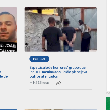
POLICIAL
Espetáculo de horrores’: grupo que
m
induziu menina ao suicídio planejava
de de
outros atentados
Há 12 horas
PU