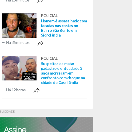
POLICIAL
Homem é assassinado com
facadas nas costas no
Bairro São Bento em
Sidrolândia
Há 36 minutos
POLICIAL
Suspeitos de matar
padastro e enteada de 3
anos morreram em
confronto com choque na
cidade de Cassilândia
Há 12 horas
BLICIDADE