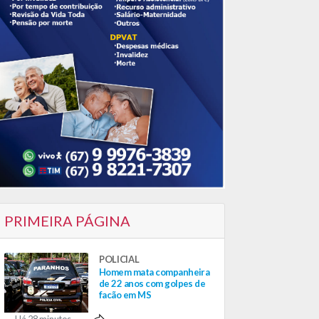
PRIMEIRA PÁGINA
POLICIAL
Homem mata companheira
de 22 anos com golpes de
facão em MS
Há 28 minutos