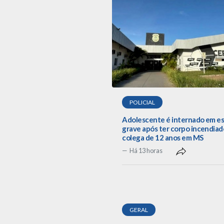
POLICIAL
Adolescente é internado em e
grave após ter corpo incendiad
colega de 12 anos em MS
Há 13 horas
GERAL