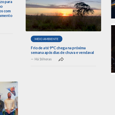
zo para
so
os com
lamento
MEIO AMBIENTE
Frio de até 9°C chega na próxima
semana após dias de chuva e vendaval
Há 16 horas