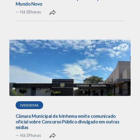
Mundo Novo
Há 18 horas
IVINHEMA
Câmara Municipal de Ivinhema emite comunicado
oficial sobre Concurso Público divulgado em outras
mídias
Há 19 horas