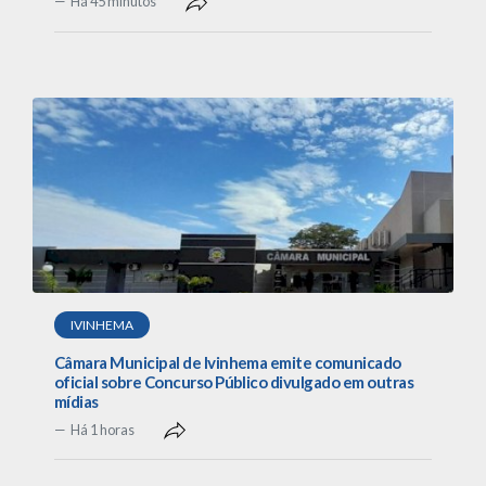
Há 45 minutos
IVINHEMA
Câmara Municipal de Ivinhema emite comunicado
oficial sobre Concurso Público divulgado em outras
mídias
Há 1 horas