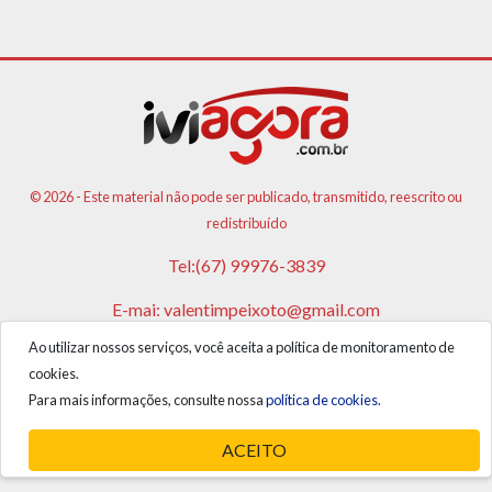
© 2026 - Este material não pode ser publicado, transmitido, reescrito ou
redistribuído
Tel:(67) 99976-3839
E-mai:
valentimpeixoto@gmail.com
Ao utilizar nossos serviços, você aceita a política de monitoramento de
VPA AGENCIA DE PUBLICIDADES E NOTICIAS LTDA
cookies.
CNPJ: 17.981.108/0001-05
Para mais informações, consulte nossa
política de cookies.
ACEITO