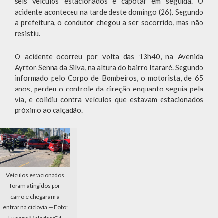
seis veículos estacionados e capotar em seguida. O
acidente aconteceu na tarde deste domingo (26). Segundo
a prefeitura, o condutor chegou a ser socorrido, mas não
resistiu.
O acidente ocorreu por volta das 13h40, na Avenida
Ayrton Senna da Silva, na altura do bairro Itararé. Segundo
informado pelo Corpo de Bombeiros, o motorista, de 65
anos, perdeu o controle da direção enquanto seguia pela
via, e colidiu contra veículos que estavam estacionados
próximo ao calçadão.
Veículos estacionados
foram atingidos por
carro e chegaram a
entrar na ciclovia — Foto:
Luciana Moledas/G1