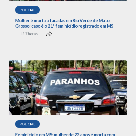
POLICIAL
Mulher é morta a facadas em Rio Verde de Mato
Grosso; caso é o 21º feminicídio registrado em MS
Há 7 horas
POLICIAL
Feminicídio em MS: mulher de 22 anos é morta com