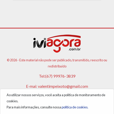
© 2026 - Este material não pode ser publicado, transmitido, reescrito ou
redistribuído
Tel:(67) 99976-3839
E-mai:
valentimpeixoto@gmail.com
Ao utilizar nossos serviços, você aceita a política de monitoramento de
VPA AGENCIA DE PUBLICIDADES E NOTICIAS LTDA
cookies.
CNPJ: 17.981.108/0001-05
Para mais informações, consulte nossa
política de cookies.