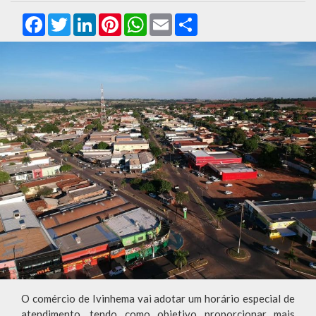
Facebook
Twitter
LinkedIn
Pinterest
WhatsApp
Email
Compartilhar
O comércio de Ivinhema vai adotar um horário especial de
atendimento, tendo como objetivo proporcionar mais