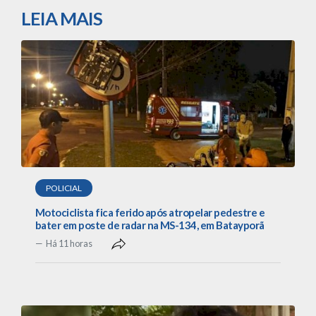
LEIA MAIS
POLICIAL
Motociclista fica ferido após atropelar pedestre e
bater em poste de radar na MS-134, em Batayporã
Há 11 horas