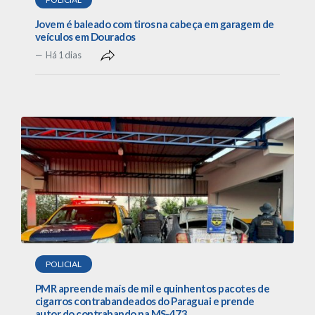
Jovem é baleado com tiros na cabeça em garagem de
veículos em Dourados
Há 1 dias
POLICIAL
PMR apreende maís de mil e quinhentos pacotes de
cigarros contrabandeados do Paraguai e prende
autor do contrabando na MS-473