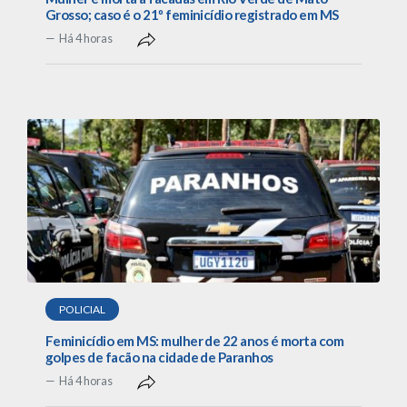
Grosso; caso é o 21º feminicídio registrado em MS
Há 4 horas
POLICIAL
Feminicídio em MS: mulher de 22 anos é morta com
golpes de facão na cidade de Paranhos
Há 4 horas