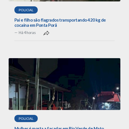
POLICIAL
Pai e filho são flagrados transportando 420 kg de
cocaína em Ponta Porã
Há 4 horas
POLICIAL
Mulher é morta a facadas em Rio Verde de Mato