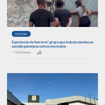
POLICIAL
Espetáculo de horrores’: grupo que induziu menina ao
suicídio planejava outros atentados
Há 16 horas