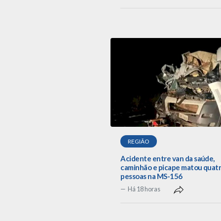
REGIÃO
Acidente entre van da saúde,
caminhão e picape matou quat
pessoas na MS-156
Há 18 horas