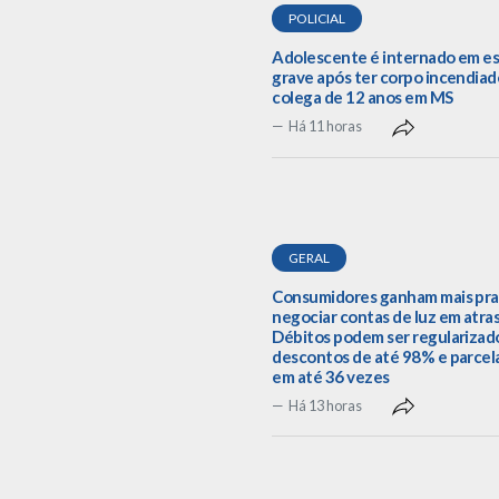
POLICIAL
Adolescente é internado em e
grave após ter corpo incendiad
colega de 12 anos em MS
Há 11 horas
GERAL
Consumidores ganham mais pra
negociar contas de luz em atra
Débitos podem ser regularizad
descontos de até 98% e parce
em até 36 vezes
Há 13 horas