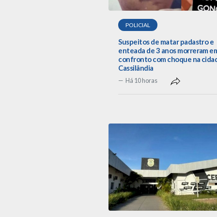
POLICIAL
Suspeitos de matar padastro e
enteada de 3 anos morreram e
confronto com choque na cida
Cassilândia
Há 10 horas