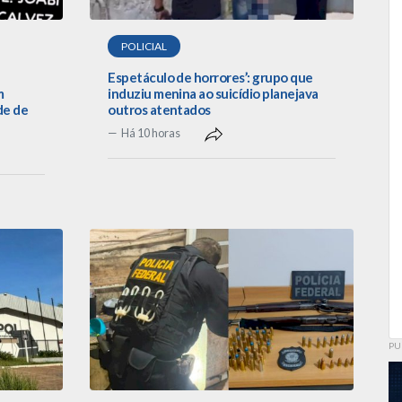
POLICIAL
Espetáculo de horrores’: grupo que
m
induziu menina ao suicídio planejava
de de
outros atentados
Há 10 horas
PU