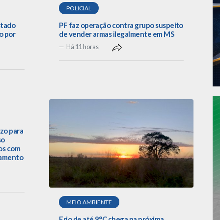
POLICIAL
stado
PF faz operação contra grupo suspeito
o por
de vender armas ilegalmente em MS
Há 11 horas
zo para
so
os com
lamento
MEIO AMBIENTE
Frio de até 9°C chega na próxima