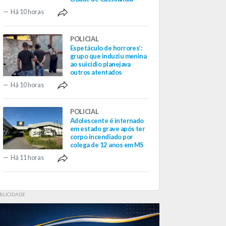
Há 10 horas
POLICIAL
Espetáculo de horrores’:
grupo que induziu menina
ao suicídio planejava
outros atentados
Há 10 horas
POLICIAL
Adolescente é internado
em estado grave após ter
corpo incendiado por
colega de 12 anos em MS
Há 11 horas
BLICIDADE