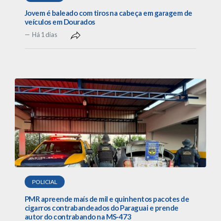
Jovem é baleado com tiros na cabeça em garagem de
veículos em Dourados
Há 1 dias
POLICIAL
PMR apreende maís de mil e quinhentos pacotes de
cigarros contrabandeados do Paraguai e prende
autor do contrabando na MS-473