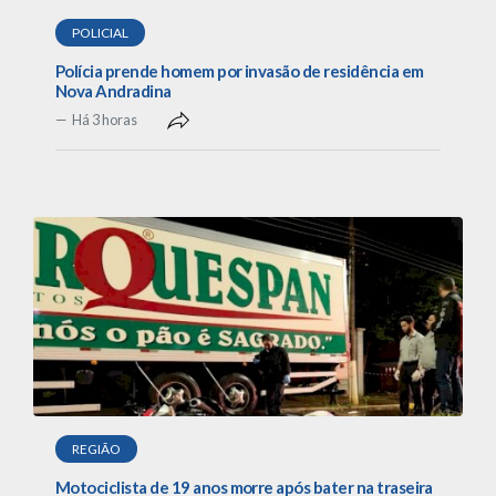
POLICIAL
Polícia prende homem por invasão de residência em
Nova Andradina
Há 3 horas
REGIÃO
Motociclista de 19 anos morre após bater na traseira