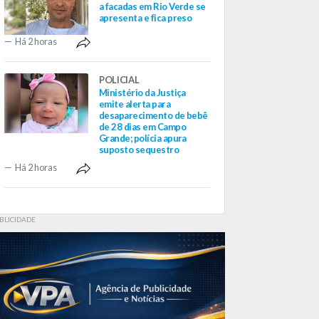
a facadas em Rio Verde se
apresenta e fica preso
Há 2 horas
POLICIAL
Ministério da Justiça
emite alerta para
desaparecimento de bebê
de 28 dias em Campo
Grande; polícia apura
suposto sequestro
Há 2 horas
BLICIDADE