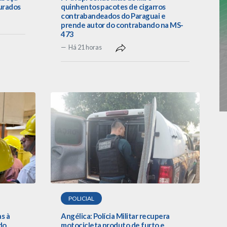
urados
quinhentos pacotes de cigarros
contrabandeados do Paraguai e
prende autor do contrabando na MS-
473
Há 21 horas
POLICIAL
as à
Angélica: Polícia Militar recupera
do
motocicleta produto de furto e