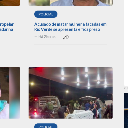
POLICIAL
tropelar
Acusado de matar mulher a facadas em
adar na
Rio Verde se apresenta e fica preso
Há 2 horas
PU
POLICIAL