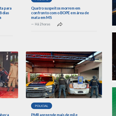
ta para
Quatro suspeitos morrem em
 dias
confronto com o BOPE em área de
a
mata em MS
Há 2 horas
POLICIAL
cabeça
PMR apreende maís de mil e