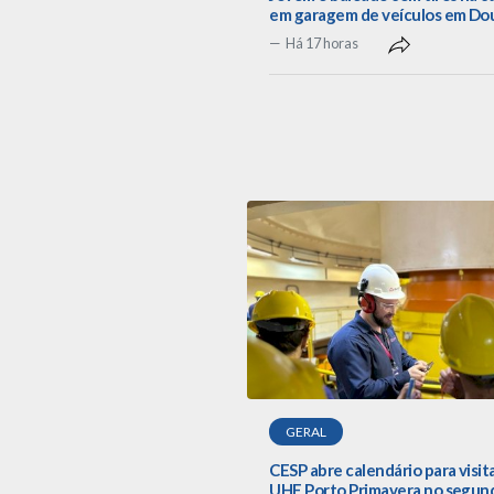
em garagem de veículos em Do
Há 17 horas
GERAL
CESP abre calendário para visit
UHE Porto Primavera no segun