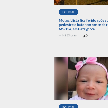
POLICIAL
Motociclista fica ferido após a
pedestre e bater em poste de r
MS-134, em Batayporã
Há 2 horas
POLICIAL