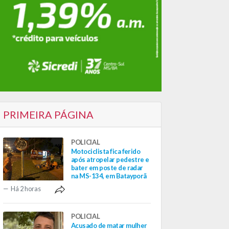
PRIMEIRA PÁGINA
POLICIAL
Motociclista fica ferido
após atropelar pedestre e
bater em poste de radar
na MS-134, em Batayporã
Há 2 horas
POLICIAL
Acusado de matar mulher