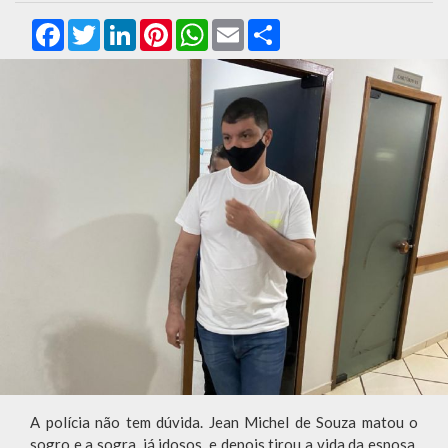
Facebook
Twitter
LinkedIn
Pinterest
WhatsApp
Email
Compartilhar
A polícia não tem dúvida. Jean Michel de Souza matou o
sogro e a sogra, já idosos, e depois tirou a vida da esposa.