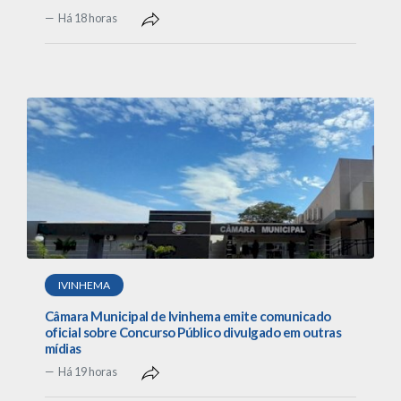
Há 18 horas
IVINHEMA
Câmara Municipal de Ivinhema emite comunicado
oficial sobre Concurso Público divulgado em outras
mídias
Há 19 horas