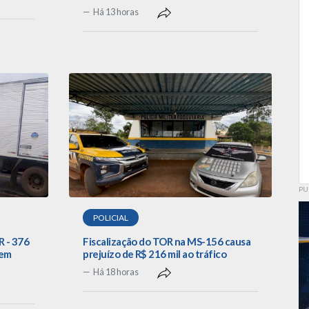
Há 13 horas
PU
POLICIAL
R - 376
Fiscalização do TOR na MS-156 causa
 em
prejuízo de R$ 216 mil ao tráfico
Há 18 horas