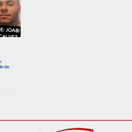
m
de de