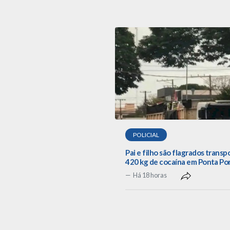
POLICIAL
Pai e filho são flagrados trans
420 kg de cocaína em Ponta Po
Há 18 horas