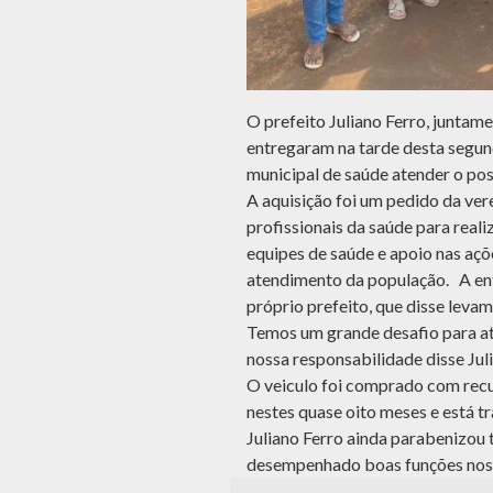
O prefeito Juliano Ferro, junta
entregaram na tarde desta segund
municipal de saúde atender o post
A aquisição foi um pedido da ve
profissionais da saúde para real
equipes de saúde e apoio nas açõ
atendimento da população. A ent
próprio prefeito, que disse leva
Temos um grande desafio para a
nossa responsabilidade disse Jul
O veiculo foi comprado com recu
nestes quase oito meses e está t
Juliano Ferro ainda parabenizou 
desempenhado boas funções nos 