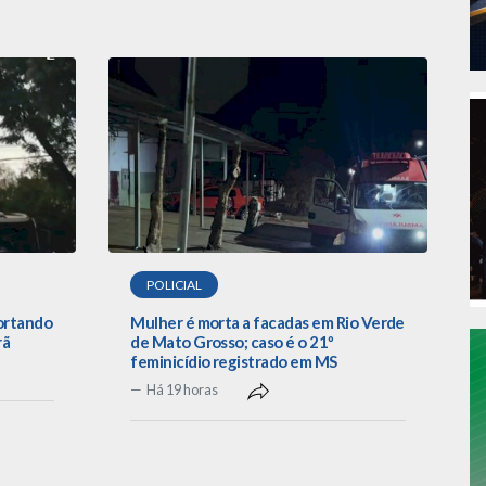
POLICIAL
portando
Mulher é morta a facadas em Rio Verde
rã
de Mato Grosso; caso é o 21º
feminicídio registrado em MS
Há 19 horas