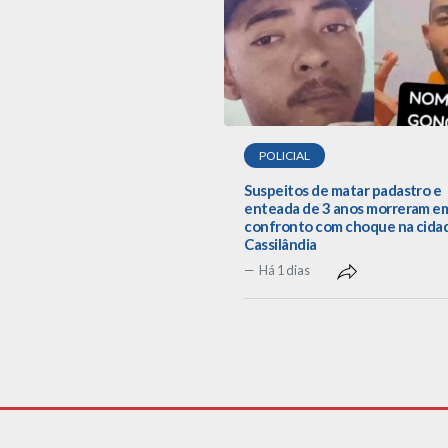
POLICIAL
Suspeitos de matar padastro e
enteada de 3 anos morreram e
confronto com choque na cida
Cassilândia
Há 1 dias