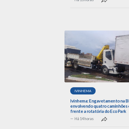
IVINHEMA
Ivinhema: Engavetamento na B
envolvendo quatro caminhões
frente a rotatória do Eco Park
Há 14 horas