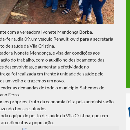
mente com a vereadora Ivonete Mendonça Borba,
a-feira, dia 09, um veículo Renault kwid para a secretaria
o de saúde da Vila Cristina.
readora Ivonete Mendonça, e visa dar condições aos
ização do trabalho, com o auxílio no deslocamento das
es desenvolvidas, e aumentar a efetividade no
rega foi realizada em frente à unidade de saúde pelo
mos um velho e trazemos um novo.
tender as demandas de todo o município, Sabemos de
iano Ferro.
rsos próprios, fruto da economia feita pela administração
razendo bons resultados.
toda equipe do posto de saúde da Vila Cristina, que tem
atendimentos a população.