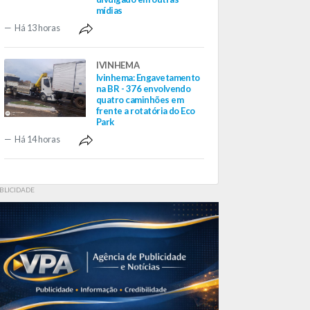
mídias
Há 13 horas
IVINHEMA
Ivinhema: Engavetamento
na BR - 376 envolvendo
quatro caminhões em
frente a rotatória do Eco
Park
Há 14 horas
BLICIDADE