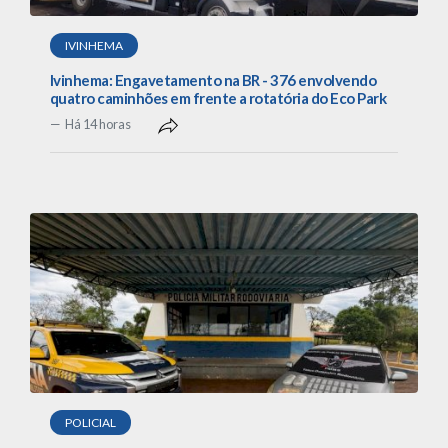
IVINHEMA
Ivinhema: Engavetamento na BR - 376 envolvendo
quatro caminhões em frente a rotatória do Eco Park
Há 14 horas
POLICIAL