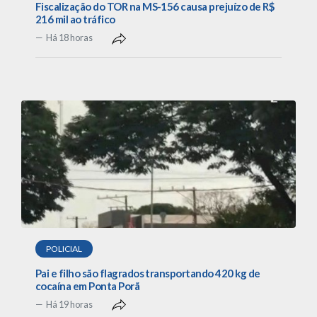
Fiscalização do TOR na MS-156 causa prejuízo de R$
216 mil ao tráfico
Há 18 horas
POLICIAL
Pai e filho são flagrados transportando 420 kg de
cocaína em Ponta Porã
Há 19 horas