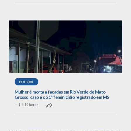
POLICIAL
Mulher é morta a facadas em Rio Verde de Mato
Grosso; caso é o 21º feminicídio registrado em MS
Há 19 horas