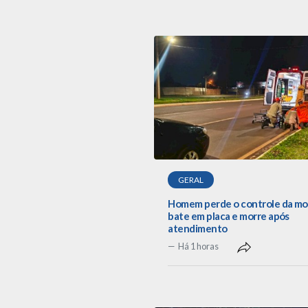
GERAL
Homem perde o controle da mo
bate em placa e morre após
atendimento
Há 1 horas