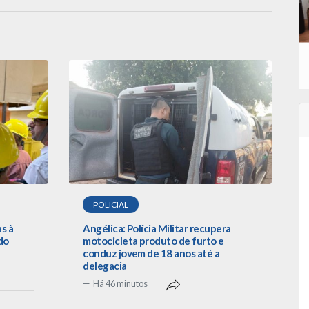
POLICIAL
as à
Angélica: Polícia Militar recupera
do
motocicleta produto de furto e
conduz jovem de 18 anos até a
delegacia
Há 46 minutos