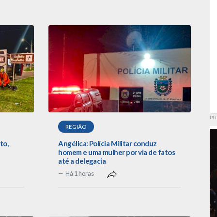
PU
REGIÃO
to,
Angélica: Polícia Militar conduz
homem e uma mulher por via de fatos
até a delegacia
Há 1 horas