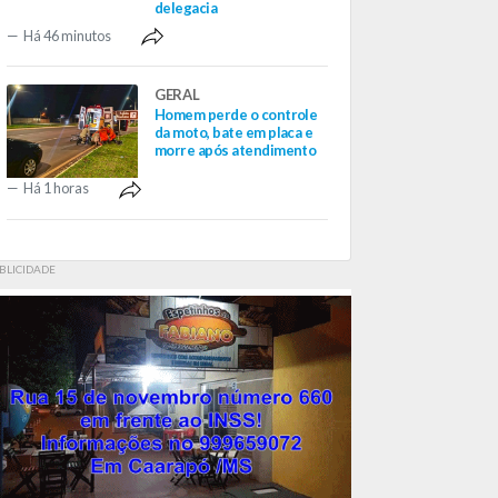
delegacia
Há 46 minutos
GERAL
Homem perde o controle
da moto, bate em placa e
morre após atendimento
Há 1 horas
BLICIDADE