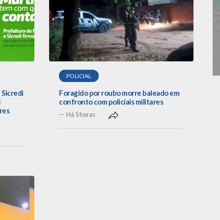
POLICIAL
 Sicredi
Foragido por roubo morre baleado em
e
confronto com policiais militares
res
Há 5 horas