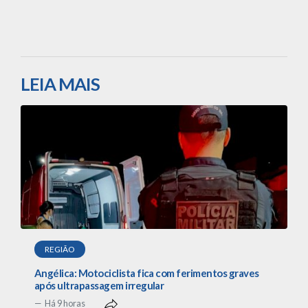
LEIA MAIS
REGIÃO
Angélica: Motociclista fica com ferimentos graves
após ultrapassagem irregular
Há 9 horas