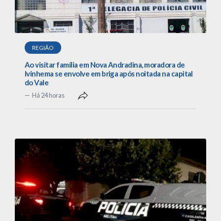
REGIÃO
Ao visitar família em Nova Andradina, moradora de
Ivinhema se envolve em briga após noitada na capital
do Vale
Há 24 horas