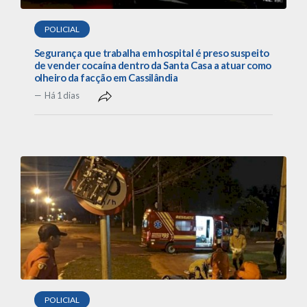
POLICIAL
Segurança que trabalha em hospital é preso suspeito
de vender cocaína dentro da Santa Casa a atuar como
olheiro da facção em Cassilândia
Há 1 dias
POLICIAL