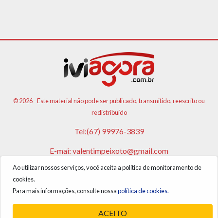
© 2026 - Este material não pode ser publicado, transmitido, reescrito ou
redistribuído
Tel:(67) 99976-3839
E-mai:
valentimpeixoto@gmail.com
Ao utilizar nossos serviços, você aceita a política de monitoramento de
VPA AGENCIA DE PUBLICIDADES E NOTICIAS LTDA
cookies.
CNPJ: 17.981.108/0001-05
Para mais informações, consulte nossa
política de cookies.
ACEITO