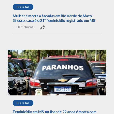
POLICIAL
Mulher é morta a facadas em Rio Verde de Mato
Grosso; caso é o 21º feminicídio registrado em MS
Há 17 horas
POLICIAL
Feminicídio em MS: mulher de 22 anos é morta com