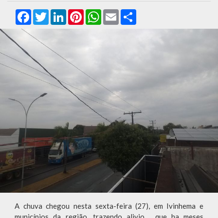
Facebook
Twitter
LinkedIn
Pinterest
WhatsApp
Email
Compartilhar
A chuva chegou nesta sexta-feira (27), em Ivinhema e
municípios da região, trazendo alivio, que ha meses