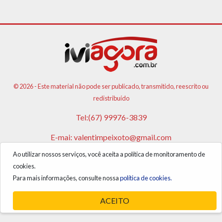
© 2026 - Este material não pode ser publicado, transmitido, reescrito ou
redistribuído
Tel:(67) 99976-3839
E-mai:
valentimpeixoto@gmail.com
Ao utilizar nossos serviços, você aceita a política de monitoramento de
VPA AGENCIA DE PUBLICIDADES E NOTICIAS LTDA
cookies.
CNPJ: 17.981.108/0001-05
Para mais informações, consulte nossa
política de cookies.
ACEITO