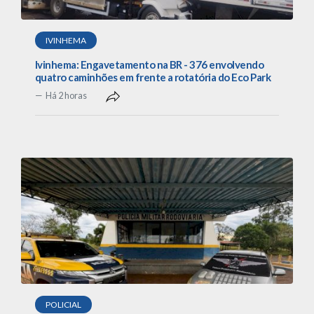
IVINHEMA
Ivinhema: Engavetamento na BR - 376 envolvendo
quatro caminhões em frente a rotatória do Eco Park
Há 2 horas
POLICIAL