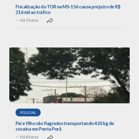
Fiscalização do TOR na MS-156 causa prejuízo de R$
216 mil ao tráfico
Há 5 horas
POLICIAL
Pai e filho são flagrados transportando 420 kg de
cocaína em Ponta Porã
Há 6 horas