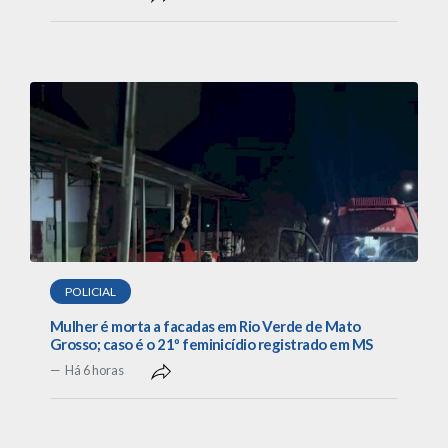
POLICIAL
Mulher é morta a facadas em Rio Verde de Mato
Grosso; caso é o 21º feminicídio registrado em MS
Há 6 horas