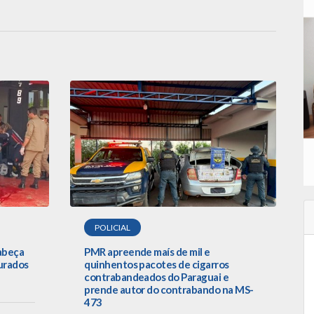
POLICIAL
cabeça
PMR apreende maís de mil e
urados
quinhentos pacotes de cigarros
contrabandeados do Paraguai e
prende autor do contrabando na MS-
473