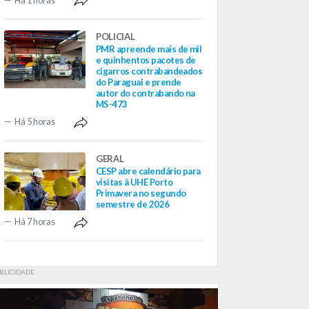
POLICIAL
PMR apreende maís de mil
e quinhentos pacotes de
cigarros contrabandeados
do Paraguai e prende
autor do contrabando na
MS-473
Há 5 horas
GERAL
CESP abre calendário para
visitas à UHE Porto
Primavera no segundo
semestre de 2026
Há 7 horas
BLICIDADE