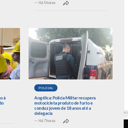
Há 5 horas
POLICIAL
as à
Angélica: Polícia Militar recupera
do
motocicleta produto de furto e
conduz jovem de 18 anos até a
delegacia
PU
Há 7 horas