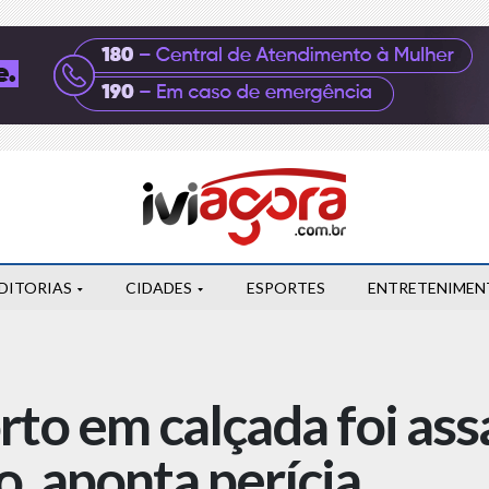
DITORIAS
CIDADES
ESPORTES
ENTRETENIMEN
to em calçada foi as
o, aponta perícia