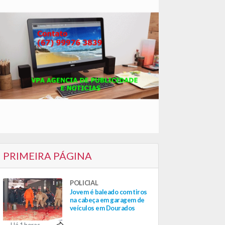
PRIMEIRA PÁGINA
POLICIAL
Jovem é baleado com tiros
na cabeça em garagem de
veículos em Dourados
Há 1 horas