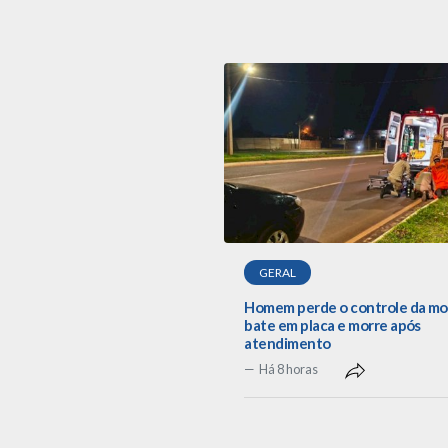
GERAL
Homem perde o controle da mo
bate em placa e morre após
atendimento
Há 8 horas