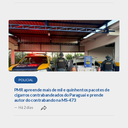
POLICIAL
PMR apreende maís de mil e quinhentos pacotes de
cigarros contrabandeados do Paraguai e prende
autor do contrabando na MS-473
Há 2 dias