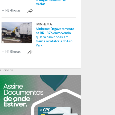
mídias
Há 4 horas
IVINHEMA
Ivinhema: Engavetamento
na BR - 376 envolvendo
quatro caminhões em
frente a rotatória do Eco
Park
Há 5 horas
BLICIDADE