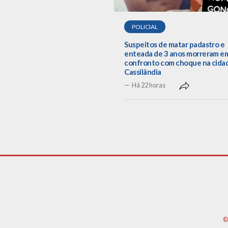
POLICIAL
Suspeitos de matar padastro e
enteada de 3 anos morreram e
confronto com choque na cida
Cassilândia
Há 22 horas
©