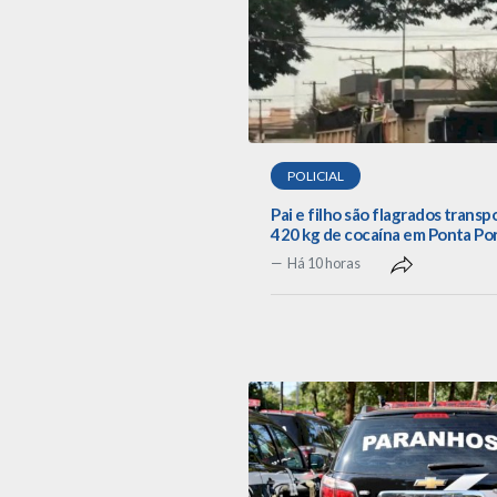
POLICIAL
Pai e filho são flagrados trans
420 kg de cocaína em Ponta Po
Há 10 horas