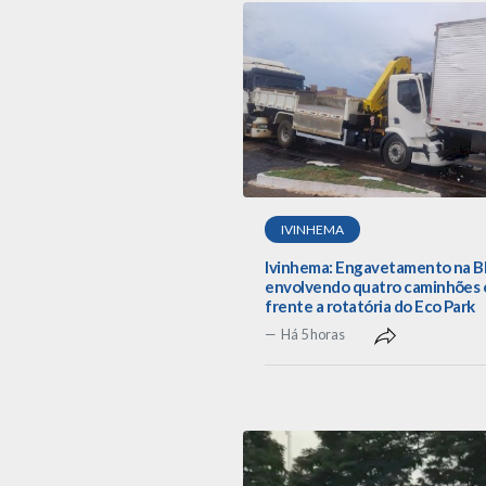
IVINHEMA
Ivinhema: Engavetamento na B
envolvendo quatro caminhões
frente a rotatória do Eco Park
Há 5 horas