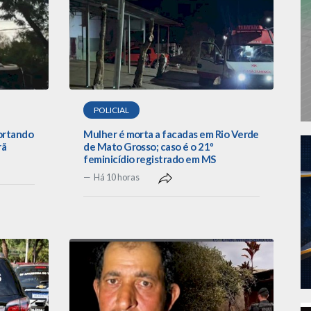
POLICIAL
portando
Mulher é morta a facadas em Rio Verde
rã
de Mato Grosso; caso é o 21º
feminicídio registrado em MS
Há 10 horas