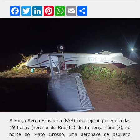
Facebook
Twitter
LinkedIn
Pinterest
WhatsApp
Email
Compartilhar
A Força Aérea Brasileira (FAB) interceptou por volta das
19 horas (horário de Brasília) desta terça-feira (7), no
norte do Mato Grosso, uma aeronave de pequeno