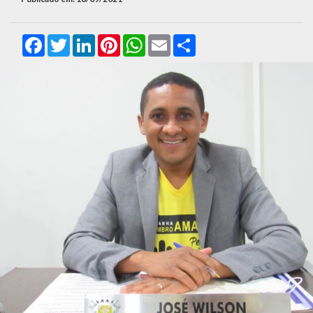
Facebook
Twitter
LinkedIn
Pinterest
WhatsApp
Email
Compartilhar