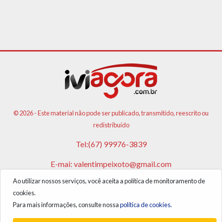
© 2026 - Este material não pode ser publicado, transmitido, reescrito ou
redistribuído
Tel:(67) 99976-3839
E-mai:
valentimpeixoto@gmail.com
Ao utilizar nossos serviços, você aceita a política de monitoramento de
VPA AGENCIA DE PUBLICIDADES E NOTICIAS LTDA
cookies.
CNPJ: 17.981.108/0001-05
Para mais informações, consulte nossa
política de cookies.