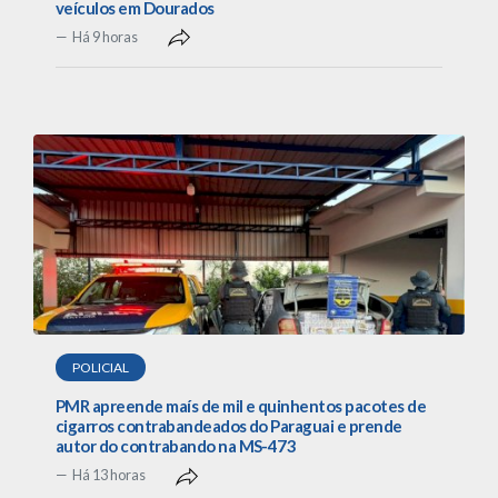
veículos em Dourados
Há 9 horas
POLICIAL
PMR apreende maís de mil e quinhentos pacotes de
cigarros contrabandeados do Paraguai e prende
autor do contrabando na MS-473
Há 13 horas