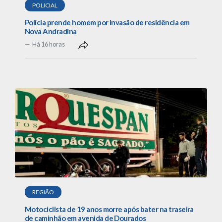
POLICIAL
Polícia prende homem por invasão de residência em
Nova Andradina
Há 16 horas
REGIÃO
Motociclista de 19 anos morre após bater na traseira
de caminhão em avenida de Dourados