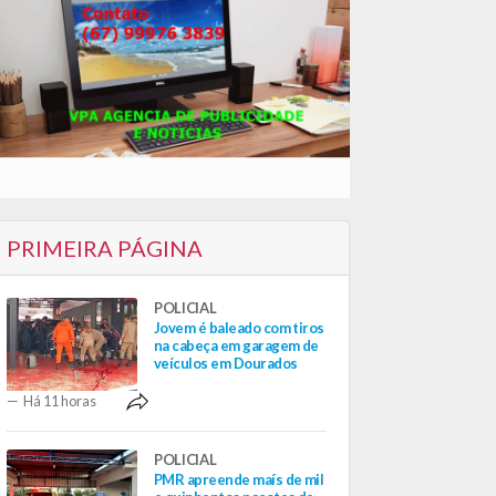
PRIMEIRA PÁGINA
POLICIAL
Jovem é baleado com tiros
na cabeça em garagem de
veículos em Dourados
Há 11 horas
POLICIAL
PMR apreende maís de mil