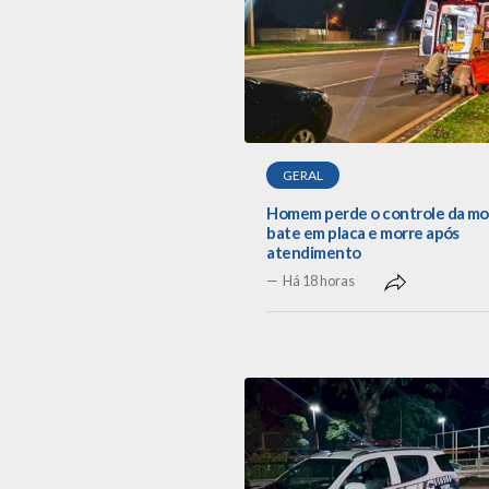
GERAL
Homem perde o controle da mo
bate em placa e morre após
atendimento
Há 18 horas