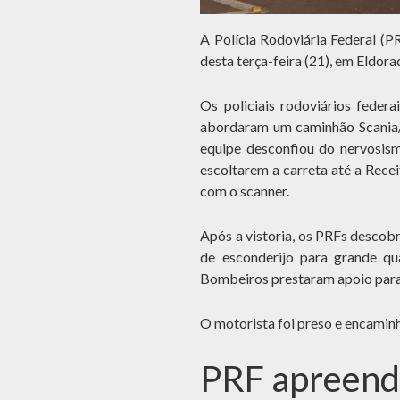
A Polícia Rodoviária Federal (P
desta terça-feira (21), em Eldor
Os policiais rodoviários feder
abordaram um caminhão Scania/
equipe desconfiou do nervosism
escoltarem a carreta até a Rece
com o scanner.
Após a vistoria, os PRFs descob
de esconderijo para grande qu
Bombeiros prestaram apoio para co
O motorista foi preso e encamin
PRF apreend