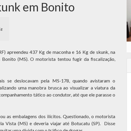
kunk em Bonito
Kg
PRF) apreendeu 437 Kg de maconha e 16 Kg de skunk, na
m Bonito (MS). O motorista tentou fugir da fiscalização,
erais se deslocavam pela MS-178, quando avistaram o
lizando uma manobra brusca ao visualizar a viatura da
acompanhamento tático ao condutor, até que ele parasse o
ou as embalagens dos ilícitos. Questionado, o motorista
a Vista (MS) e deveria viajar até Botucatu (SP). Disse
quitar uma dívida com o tráfico de drogas.