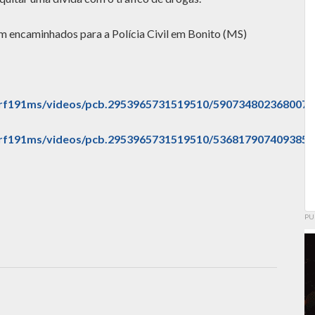
ram encaminhados para a Polícia Civil em Bonito (MS)
prf191ms/videos/pcb.2953965731519510/590734802368007
prf191ms/videos/pcb.2953965731519510/536817907409385
PU