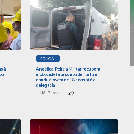
POLICIAL
as à
Angélica: Polícia Militar recupera
do
motocicleta produto de furto e
conduz jovem de 18 anos até a
delegacia
Há 17 horas