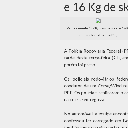
e 16 Kg de s
PRF apreende 437 Kg de maconha e 16 
de skunk em Bonito (MS)
A Polícia Rodoviária Federal (
tarde desta terça-feira (21), e
porém foi preso.
Os policiais rodoviários fed
condutor de um Corsa/Wind rea
PRF. Os policiais realizaram o 
carro e se entregasse.
No automóvel, a equipe encontr
confessou ter carregado em Bel
também que o serviço seria para 