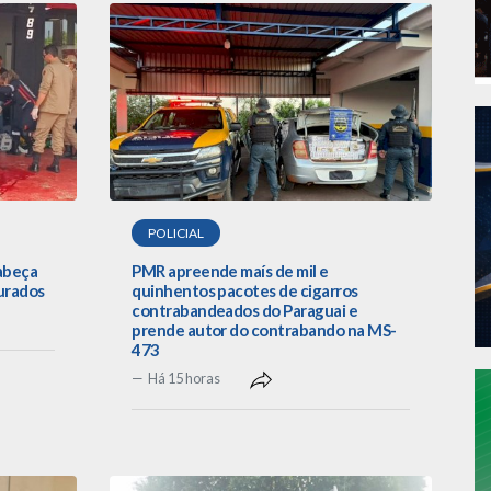
POLICIAL
cabeça
PMR apreende maís de mil e
urados
quinhentos pacotes de cigarros
contrabandeados do Paraguai e
prende autor do contrabando na MS-
473
Há 15 horas