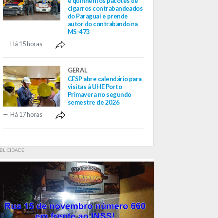
e quinhentos pacotes de
cigarros contrabandeados
do Paraguai e prende
autor do contrabando na
MS-473
Há 15 horas
GERAL
CESP abre calendário para
visitas à UHE Porto
Primavera no segundo
semestre de 2026
Há 17 horas
BLICIDADE