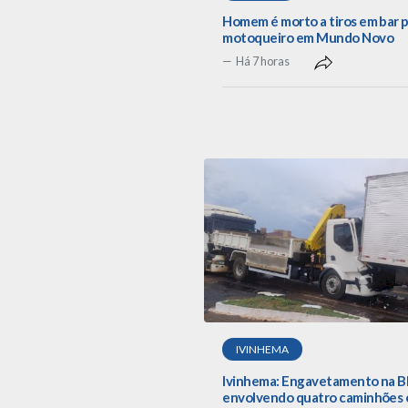
Homem é morto a tiros em bar 
motoqueiro em Mundo Novo
Há 7 horas
IVINHEMA
Ivinhema: Engavetamento na B
envolvendo quatro caminhões