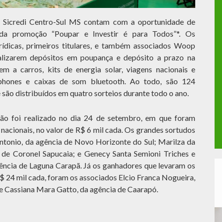
a Sicredi Centro-Sul MS contam com a oportunidade de
 da promoção “Poupar e Investir é para Todos”*. Os
urídicas, primeiros titulares, e também associados Woop
ealizarem depósitos em poupança e depósito a prazo na
m a carros, kits de energia solar, viagens nacionais e
artphones e caixas de som bluetooth. Ao todo, são 124
são distribuídos em quatro sorteios durante todo o ano.
ção foi realizado no dia 24 de setembro, em que foram
nacionais, no valor de R$ 6 mil cada. Os grandes sortudos
ntonio, da agência de Novo Horizonte do Sul; Marilza da
a de Coronel Sapucaia; e Genecy Santa Semioni Triches e
agência de Laguna Carapã. Já os ganhadores que levaram os
 R$ 24 mil cada, foram os associados Elcio Franca Nogueira,
 e Cassiana Mara Gatto, da agência de Caarapó.