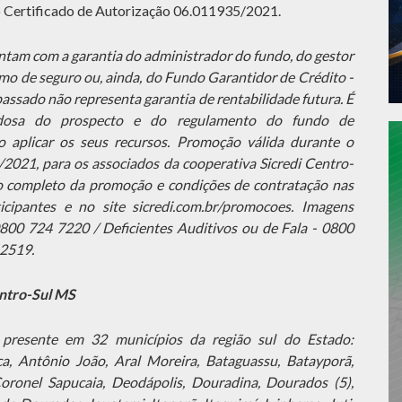
 Certificado de Autorização 06.011935/2021.
tam com a garantia do administrador do fundo, do gestor
smo de seguro ou, ainda, do Fundo Garantidor de Crédito -
assado não representa garantia de rentabilidade futura. É
adosa do prospecto e do regulamento do fundo de
o aplicar os seus recursos. Promoção válida durante o
2021, para os associados da cooperativa Sicredi Centro-
o completo da promoção e condições de contratação nas
cipantes e no site sicredi.com.br/promocoes. Imagens
0800 724 7220 / Deficientes Auditivos ou de Fala - 0800
 2519.
entro-Sul MS
 presente em 32 municípios da região sul do Estado:
a, Antônio João, Aral Moreira, Bataguassu, Batayporã,
Coronel Sapucaia, Deodápolis, Douradina, Dourados (5),