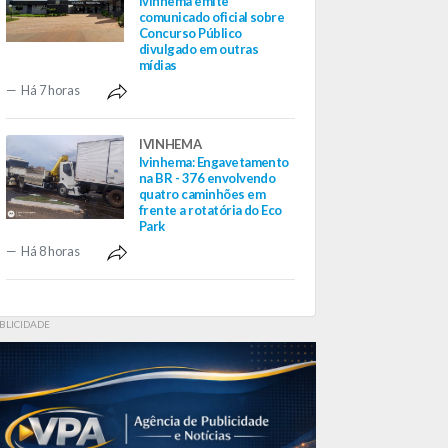
Ivinhema emite
comunicado oficial sobre
Concurso Público
divulgado em outras
mídias
Há 7 horas
IVINHEMA
Ivinhema: Engavetamento
na BR - 376 envolvendo
quatro caminhões em
frente a rotatória do Eco
Park
Há 8 horas
BLICIDADE