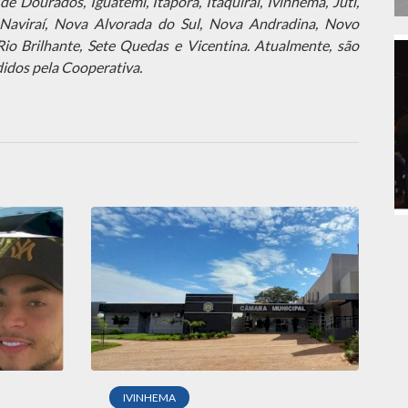
de Dourados, Iguatemi, Itaporã, Itaquiraí, Ivinhema, Juti,
aviraí, Nova Alvorada do Sul, Nova Andradina, Novo
Rio Brilhante, Sete Quedas e Vicentina. Atualmente, são
didos pela Cooperativa.
IVINHEMA