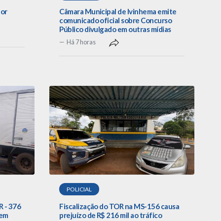
por
Câmara Municipal de Ivinhema emite
comunicado oficial sobre Concurso
Público divulgado em outras mídias
Há 7 horas
POLICIAL
R - 376
Fiscalização do TOR na MS-156 causa
 em
prejuízo de R$ 216 mil ao tráfico