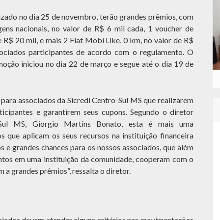
alizado no dia 25 de novembro, terão grandes prêmios, com
gens nacionais, no valor de R$ 6 mil cada, 1 voucher de
e R$ 20 mil, e mais 2 Fiat Mobi Like, 0 km, no valor de R$
sociados participantes de acordo com o regulamento. O
oção iniciou no dia 22 de março e segue até o dia 19 de
para associados da Sicredi Centro-Sul MS que realizarem
ticipantes e garantirem seus cupons. Segundo o diretor
-Sul MS, Giorgio Martins Bonato, esta é mais uma
 que aplicam os seus recursos na instituição financeira
s e grandes chances para os nossos associados, que além
entos em uma instituição da comunidade, cooperam com o
 a grandes prêmios”, ressalta o diretor.
ociados devem atender alguns critérios nas movimentações