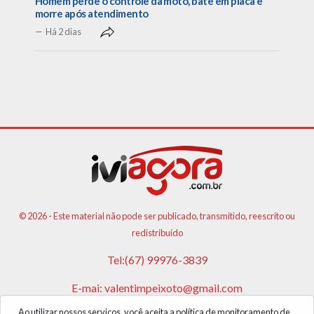
Homem perde o controle da moto, bate em placa e
morre após atendimento
Há 2 dias
© 2026 - Este material não pode ser publicado, transmitido, reescrito ou
redistribuído
Tel:(67) 99976-3839
E-mai:
valentimpeixoto@gmail.com
Ao utilizar nossos serviços, você aceita a política de monitoramento de