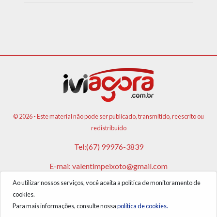
© 2026 - Este material não pode ser publicado, transmitido, reescrito ou
redistribuído
Tel:(67) 99976-3839
E-mai:
valentimpeixoto@gmail.com
Ao utilizar nossos serviços, você aceita a política de monitoramento de
VPA AGENCIA DE PUBLICIDADES E NOTICIAS LTDA
cookies.
CNPJ: 17.981.108/0001-05
Para mais informações, consulte nossa
política de cookies.