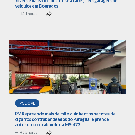
Jovem é baleado com tiros na cabeça em garagem de
veículos em Dourados
Há 1 horas
POLICIAL
PMR apreende maís de mil e quinhentos pacotes de
cigarros contrabandeados do Paraguai e prende
autor do contrabando na MS-473
Há 5 horas