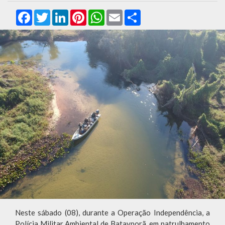
Facebook
Twitter
LinkedIn
Pinterest
WhatsApp
Email
Compartilhar
Neste sábado (08), durante a Operação Independência, a
Polícia Militar Ambiental de Batayporã, em patrulhamento