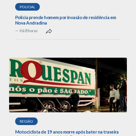
POLICIAL
Polícia prende homem por invasão de residência em
Nova Andradina
Há 8 horas
REGIÃO
Motociclista de 19 anos morre após bater na traseira