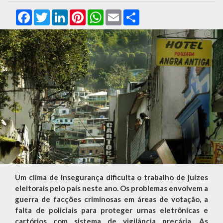
Facebook
Twitter
LinkedIn
Pinterest
WhatsApp
Email
Compartilhar
Um clima de insegurança dificulta o trabalho de juízes
eleitorais pelo país neste ano. Os problemas envolvem a
guerra de facções criminosas em áreas de votação, a
falta de policiais para proteger urnas eletrônicas e
cartórios com sistema de vigilância precária. As