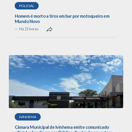
POLICIAL
Homem é morto a tiros em bar por motoqueiro em
Mundo Novo
Há 21 horas
IVINHEMA
Câmara Municipal de Ivinhema emite comunicado