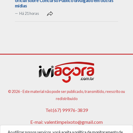
oficial sobre Concurso Público divulgado em outras
mídias
Há 21 horas
© 2026 - Este material não pode ser publicado, transmitido, reescrito ou
redistribuído
Tel:(67) 99976-3839
E-mai:
valentimpeixoto@gmail.com
Ao utilizar nossos serviços, você aceita a política de monitoramento de