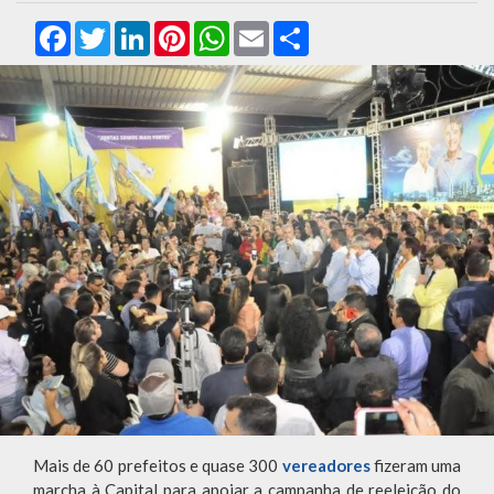
Facebook
Twitter
LinkedIn
Pinterest
WhatsApp
Email
Compartilhar
Mais de 60 prefeitos e quase 300
vereadores
fizeram uma
marcha à Capital para apoiar a campanha de reeleição do