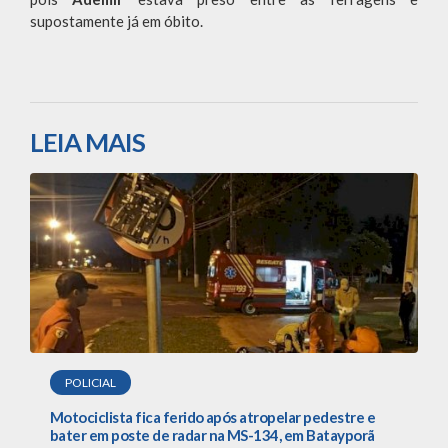
supostamente já em óbito.
LEIA MAIS
POLICIAL
Motociclista fica ferido após atropelar pedestre e
bater em poste de radar na MS-134, em Batayporã