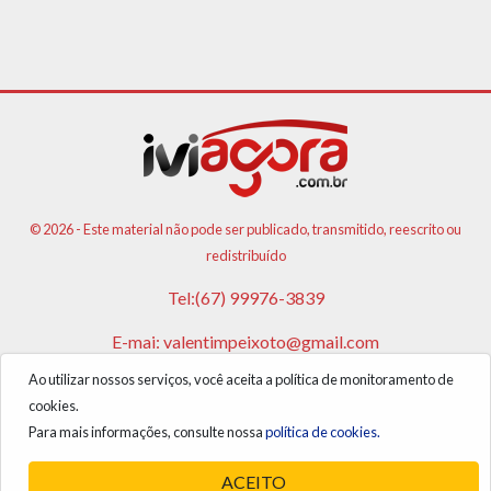
© 2026 - Este material não pode ser publicado, transmitido, reescrito ou
redistribuído
Tel:(67) 99976-3839
E-mai:
valentimpeixoto@gmail.com
Ao utilizar nossos serviços, você aceita a política de monitoramento de
VPA AGENCIA DE PUBLICIDADES E NOTICIAS LTDA
cookies.
CNPJ: 17.981.108/0001-05
Para mais informações, consulte nossa
política de cookies.
ACEITO