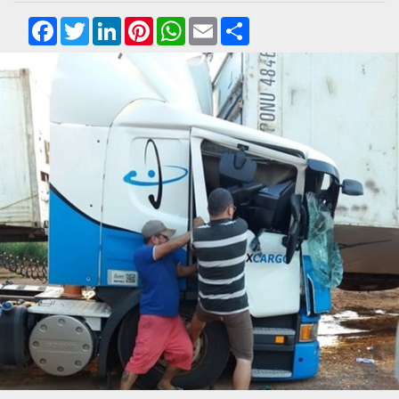
Facebook
Twitter
LinkedIn
Pinterest
WhatsApp
Email
Compartilhar