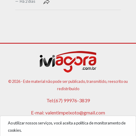
Há 2 dias
© 2026 - Este material não pode ser publicado, transmitido, reescrito ou
redistribuído
Tel:(67) 99976-3839
E-mai:
valentimpeixoto@gmail.com
Ao utilizar nossos serviços, você aceita a política de monitoramento de
VPA AGENCIA DE PUBLICIDADES E NOTICIAS LTDA
cookies.
CNPJ: 17.981.108/0001-05