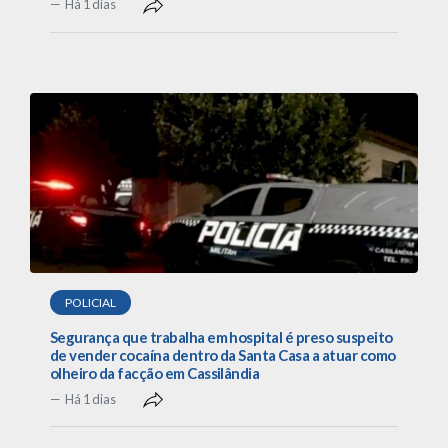
Há 1 dias
POLICIAL
Segurança que trabalha em hospital é preso suspeito
de vender cocaína dentro da Santa Casa a atuar como
olheiro da facção em Cassilândia
Há 1 dias