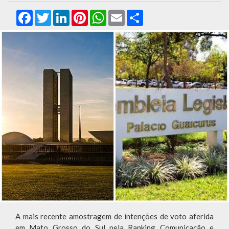
Facebook
Twitter
LinkedIn
Pinterest
WhatsApp
Email
Compartilhar
A mais recente amostragem de intenções de voto aferida
em Mato Grosso do Sul pela Ranking Comunicação e