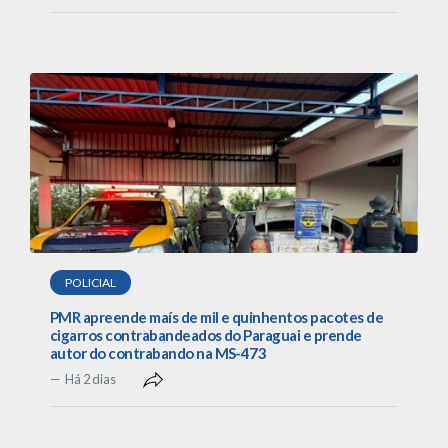
POLICIAL
PMR apreende maís de mil e quinhentos pacotes de
cigarros contrabandeados do Paraguai e prende
autor do contrabando na MS-473
Há 2 dias