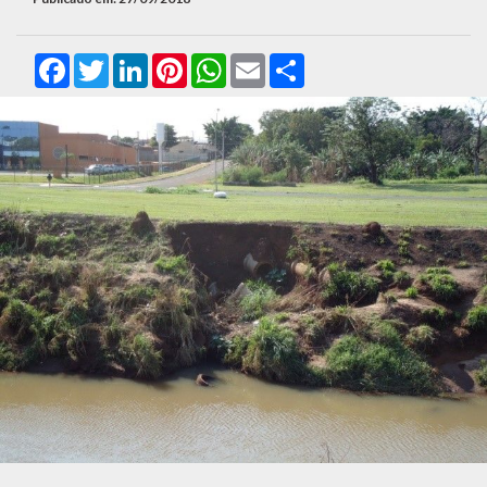
Facebook
Twitter
LinkedIn
Pinterest
WhatsApp
Email
Compartilhar