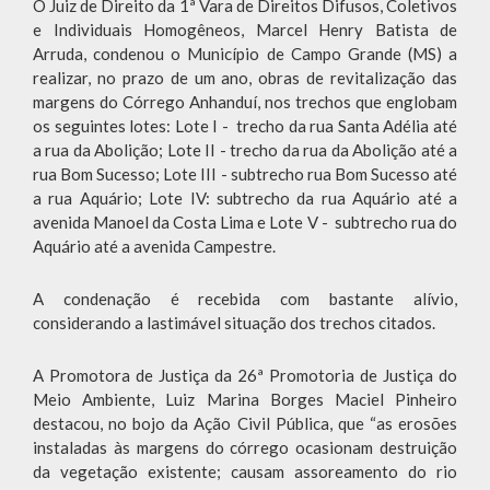
O Juiz de Direito da 1ª Vara de Direitos Difusos, Coletivos
e Individuais Homogêneos, Marcel Henry Batista de
Arruda, condenou o Município de Campo Grande (MS) a
realizar, no prazo de um ano, obras de revitalização das
margens do Córrego Anhanduí, nos trechos que englobam
os seguintes lotes: Lote I - trecho da rua Santa Adélia até
a rua da Abolição; Lote II - trecho da rua da Abolição até a
rua Bom Sucesso; Lote III - subtrecho rua Bom Sucesso até
a rua Aquário; Lote IV: subtrecho da rua Aquário até a
avenida Manoel da Costa Lima e Lote V - subtrecho rua do
Aquário até a avenida Campestre.
A condenação é recebida com bastante alívio,
considerando a lastimável situação dos trechos citados.
A Promotora de Justiça da 26ª Promotoria de Justiça do
Meio Ambiente, Luiz Marina Borges Maciel Pinheiro
destacou, no bojo da Ação Civil Pública, que “as erosões
instaladas às margens do córrego ocasionam destruição
da vegetação existente; causam assoreamento do rio