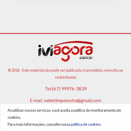
© 2026 - Este material não pode ser publicado, transmitido, reescrito ou
redistribuído
Tel:(67) 99976-3839
E-mai:
valentimpeixoto@gmail.com
Ao utilizar nossos serviços, você aceita a política de monitoramento de
VPA AGENCIA DE PUBLICIDADES E NOTICIAS LTDA
cookies.
CNPJ: 17.981.108/0001-05
Para mais informações, consulte nossa
política de cookies.