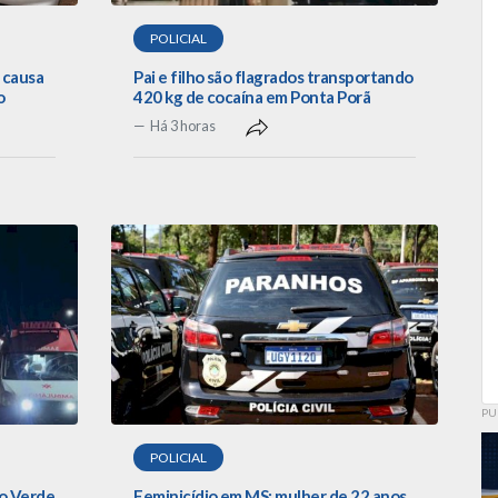
POLICIAL
 causa
Pai e filho são flagrados transportando
o
420 kg de cocaína em Ponta Porã
Há 3 horas
PU
POLICIAL
io Verde
Feminicídio em MS: mulher de 22 anos