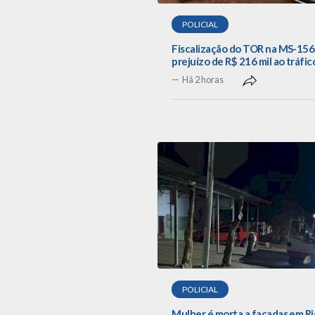
POLICIAL
Fiscalização do TOR na MS-156
prejuízo de R$ 216 mil ao tráfic
Há 2 horas
POLICIAL
Mulher é morta a facadas em R