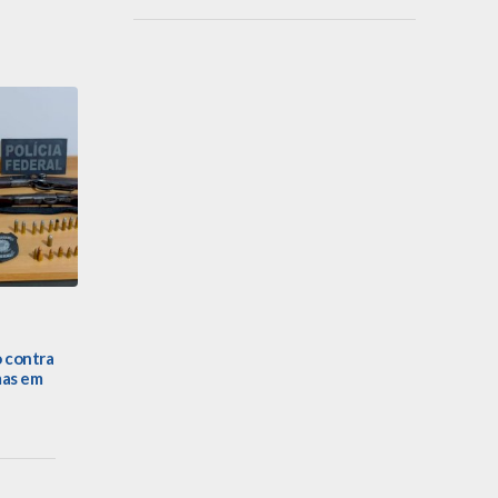
o contra
mas em