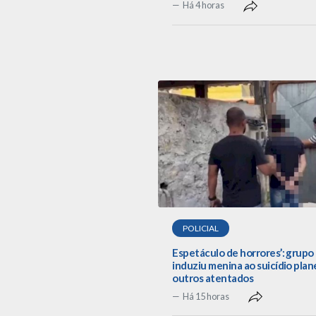
Há 4 horas
POLICIAL
Espetáculo de horrores’: grupo
induziu menina ao suicídio plan
outros atentados
Há 15 horas