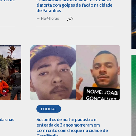
é morta com golpes de facão na cidade
de Paranhos
Há 4 horas
POLICIAL
das nas
Suspeitos de matar padastro e
enteada de 3 anos morreram em
confronto com choque na cidade de
Cassilândia