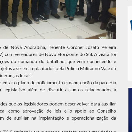
 de Nova Andradina, Tenente Coronel Josafá Pereira
27) com vereadores de Novo Horizonte do Sul. A visita foi
 ações do comando do batalhão, que vem conhecendo e
jetos a serem implantados pela Polícia Militar no Vale do
ideranças locais.
esentar o plano de policiamento e manutenção da parceria
r legislativo além de discutir assuntos relacionados à
ades que os legisladores podem desenvolver para auxiliar
ica, como aprovação de leis e o apoio ao Conselho
ém de auxiliar na implantação e operacionalização da
o TC Dominoni vem buscando contato com autoridades e