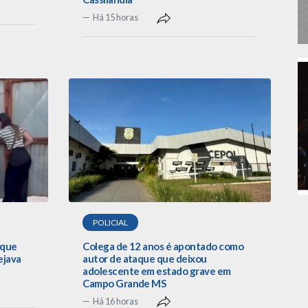
Há 15 horas
POLICIAL
 que
Colega de 12 anos é apontado como
ejava
autor de ataque que deixou
adolescente em estado grave em
Campo Grande MS
Há 16 horas