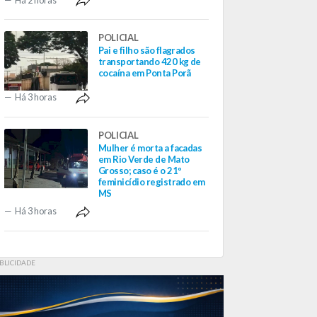
POLICIAL
Pai e filho são flagrados
transportando 420 kg de
cocaína em Ponta Porã
Há 3 horas
POLICIAL
Mulher é morta a facadas
em Rio Verde de Mato
Grosso; caso é o 21º
feminicídio registrado em
MS
Há 3 horas
BLICIDADE