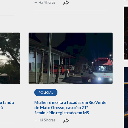
Há 4 horas
POLICIAL
portando
Mulher é morta a facadas em Rio Verde
rã
de Mato Grosso; caso é o 21º
feminicídio registrado em MS
Há 5 horas