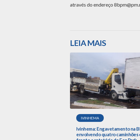
através do endereço
8bpm@pm.m
LEIA MAIS
IVINHEMA
Ivinhema: Engavetamento na B
envolvendo quatro caminhões
frente a rotatória do Eco Park