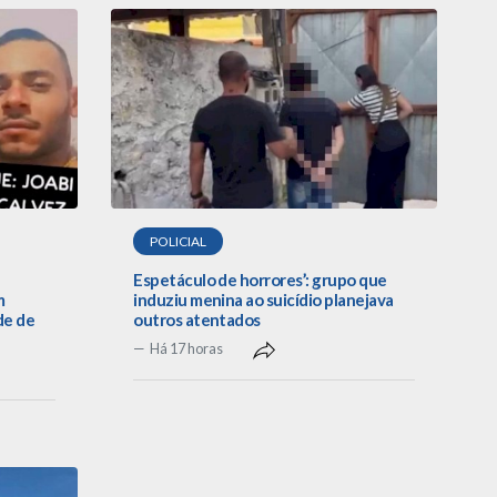
POLICIAL
Espetáculo de horrores’: grupo que
m
induziu menina ao suicídio planejava
de de
outros atentados
Há 17 horas