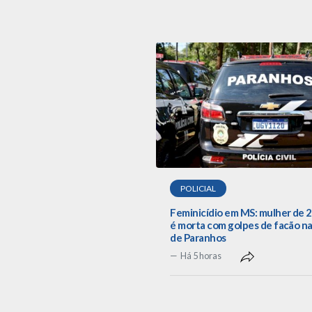
POLICIAL
Feminicídio em MS: mulher de 
é morta com golpes de facão na
de Paranhos
Há 5 horas