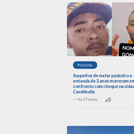
POLICIAL
Suspeitos de matar padastro e
enteada de 3 anos morreram e
confronto com choque na cida
Cassilândia
Há 17 horas