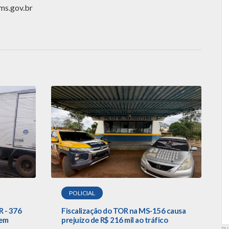
s.gov.br
POLICIAL
R - 376
Fiscalização do TOR na MS-156 causa
 em
prejuízo de R$ 216 mil ao tráfico
PU