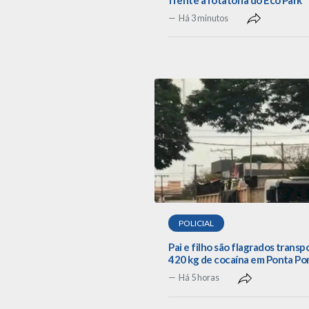
Há 3 minutos
POLICIAL
Pai e filho são flagrados trans
420 kg de cocaína em Ponta Po
Há 5 horas