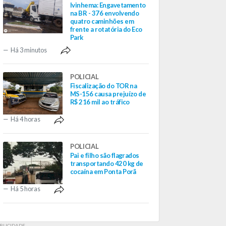
Ivinhema: Engavetamento
na BR - 376 envolvendo
quatro caminhões em
frente a rotatória do Eco
Park
Há 3 minutos
POLICIAL
Fiscalização do TOR na
MS-156 causa prejuízo de
R$ 216 mil ao tráfico
Há 4 horas
POLICIAL
Pai e filho são flagrados
transportando 420 kg de
cocaína em Ponta Porã
Há 5 horas
BLICIDADE